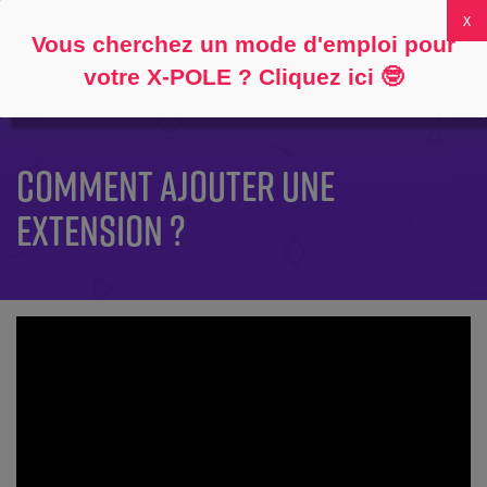
Suivre
À propos
FAQ
Mon compte
0
Vous cherchez un mode d'emploi pour
votre X-POLE ? Cliquez ici
🤓
COMMENT AJOUTER UNE
EXTENSION ?