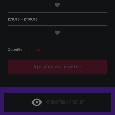
£
78.98
–
£
109.98
Ajouter au panier
INFORMATIONS PRODUIT