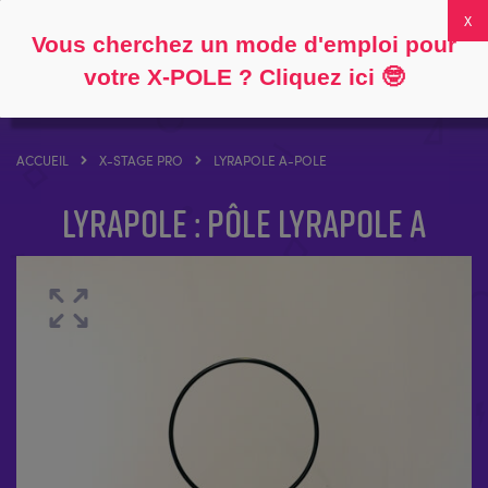
Suivre
À propos
FAQ
Mon compte
0
Vous cherchez un mode d'emploi pour
votre X-POLE ? Cliquez ici
🤓
ACCUEIL
X-STAGE PRO
LYRAPOLE A-POLE
LYRAPOLE : pôle LYRAPOLE A