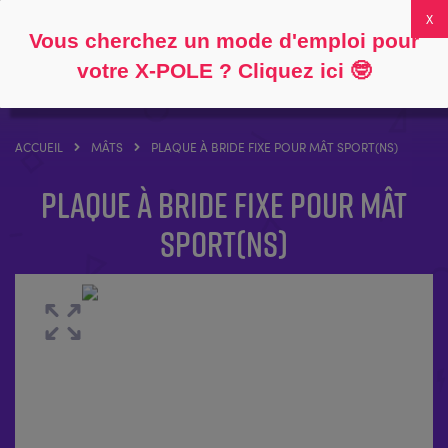
Suivre
À propos
FAQ
Mon compte
0
Vous cherchez un mode d'emploi pour
votre X-POLE ? Cliquez ici
🤓
ACCUEIL
MÂTS
PLAQUE À BRIDE FIXE POUR MÂT SPORT(NS)
Plaque à bride fixe pour mât
SPORT(NS)