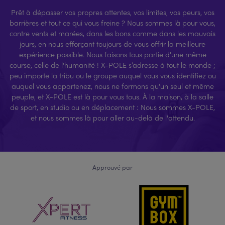
Prêt à dépasser vos propres attentes, vos limites, vos peurs, vos
barrières et tout ce qui vous freine ? Nous sommes là pour vous,
contre vents et marées, dans les bons comme dans les mauvais
jours, en nous efforçant toujours de vous offrir la meilleure
expérience possible. Nous faisons tous partie d'une même
course, celle de l'humanité ! X-POLE s’adresse à tout le monde ;
peu importe la tribu ou le groupe auquel vous vous identifiez ou
auquel vous appartenez, nous ne formons qu'un seul et même
peuple, et X-POLE est là pour vous tous. À la maison, à la salle
de sport, en studio ou en déplacement : Nous sommes X-POLE,
et nous sommes là pour aller au-delà de l'attendu.
Approuvé par