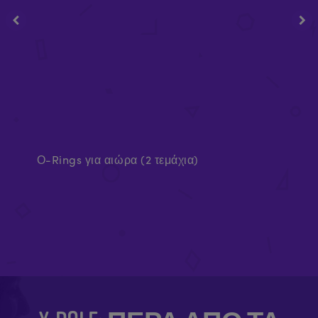
Ο-Rings για αιώρα (2 τεμάχια)
Επ