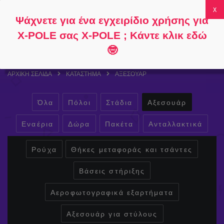
Ακολουθήστε
Σχετικά με
Συχνές
Ο λογαριασμός
Ψάχνετε για ένα εγχειρίδιο χρήσης για
το
το
ερωτήσεις
μου
0
X-POLE σας X-POLE ; Κάντε κλικ εδώ
🤓
ΑΡΧΙΚΉ ΣΕΛΊΔΑ
ΚΑΤΆΣΤΗΜΑ
ΑΞΕΣΟΥΆΡ
Όλα
Πόλοι
Στάδια
Αξεσουάρ
Εναέρια
Δώρα
Πακέτα
Ανταλλακτικά
Ρούχα
Θήκες μεταφοράς και τσάντες
Βάσεις στήριξης
Αεροφωτογραφικά εξαρτήματα
Αξεσουάρ για στύλους