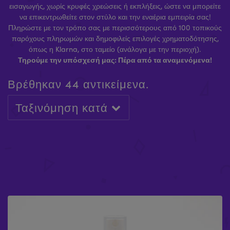
εισαγωγής, χωρίς κρυφές χρεώσεις ή εκπλήξεις, ώστε να μπορείτε
να επικεντρωθείτε στον στύλο και την εναέρια εμπειρία σας!
Πληρώστε με τον τρόπο σας με περισσότερους από 100 τοπικούς
παρόχους πληρωμών και δημοφιλείς επιλογές χρηματοδότησης,
όπως η Klarna, στο ταμείο (ανάλογα με την περιοχή).
Τηρούμε την υπόσχεσή μας: Πέρα από τα αναμενόμενα!
Βρέθηκαν 44 αντικείμενα.
Ταξινόμηση κατά
ΘΉΚΗXPERT PRO
X-STAGE LITE : ΠΛΑΊΣΙΟ ΜΕΤΑΦΟΡΆΣ X-STAGE
ΘΉΚΗ X-STAGE POLE TUBES
£
35.99
LITE ΜΕ ΤΣΆΝΤΑ
£
23.99
ΘΉΚΗ ΠΆΝΕΛ ΔΑΠΈΔΟΥ X-STAGE
£
69.99
ΤΣΆΝΤΑ X-POLE
£
25.99
ΚΆΡΤΑ ΔΏΡΟΥ X-POLE
£
9.99
£
25.00
-
£
500.00