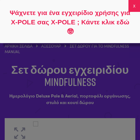
Ακολουθήστε
Σχετικά με
Συχνές
Ο λογαριασμός
Ψάχνετε για ένα εγχειρίδιο χρήσης για
το
το
ερωτήσεις
μου
0
X-POLE σας X-POLE ; Κάντε κλικ εδώ
🤓
ΑΡΧΙΚΉ ΣΕΛΊΔΑ
ΑΞΕΣΟΥΆΡ
ΣΕΤ ΔΏΡΟΥ ΓΙΑ ΤΟ MINDFULNESS
MANUAL
Σετ δώρου εγχειριδίου
Mindfulness
Ημερολόγιο Deluxe Pole & Aerial, πορτοφόλι οργάνωσης,
στυλό και κουτί δώρου