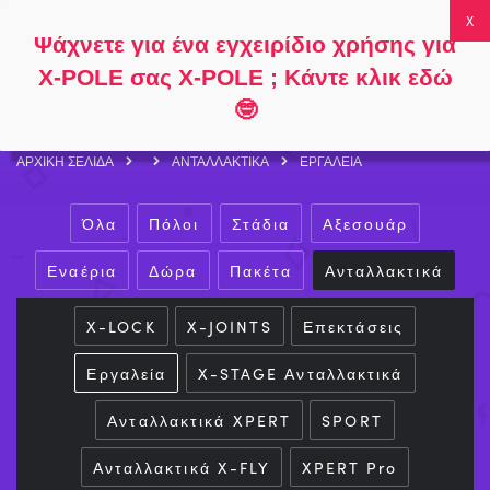
Ακολουθήστε
Σχετικά με
Συχνές
Ο λογαριασμός
Ψάχνετε για ένα εγχειρίδιο χρήσης για
το
το
ερωτήσεις
μου
0
X-POLE σας X-POLE ; Κάντε κλικ εδώ
🤓
ΑΡΧΙΚΉ ΣΕΛΊΔΑ
ΑΝΤΑΛΛΑΚΤΙΚΆ
ΕΡΓΑΛΕΊΑ
Όλα
Πόλοι
Στάδια
Αξεσουάρ
Εναέρια
Δώρα
Πακέτα
Ανταλλακτικά
X-LOCK
X-JOINTS
Επεκτάσεις
Εργαλεία
X-STAGE Ανταλλακτικά
Ανταλλακτικά XPERT
SPORT
Ανταλλακτικά X-FLY
XPERT Pro