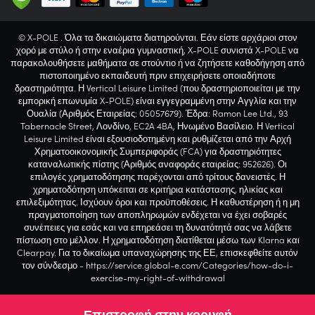
© X-POLE . Όλα τα δικαιώματα διατηρούνται. Εάν είστε αρχάριοι στον
χορό με στύλο ή στην εναέρια γυμναστική, X-POLE συνιστά X-POLE να
παρακολουθήσετε μαθήματα σε στούντιο ή να ζητήσετε καθοδήγηση από
πιστοποιημένο εκπαιδευτή πριν επιχειρήσετε οποιαδήποτε
δραστηριότητα. Η Vertical Leisure Limited (που δραστηριοποιείται με την
εμπορική επωνυμία X-POLE) είναι εγγεγραμμένη στην Αγγλία και την
Ουαλία (Αριθμός Εταιρείας: 05057679). Έδρα: Ramon Lee Ltd., 93
Tabernacle Street, Λονδίνο, EC2A 4BA, Ηνωμένο Βασίλειο. Η Vertical
Leisure Limited είναι εξουσιοδοτημένη και ρυθμίζεται από την Αρχή
Χρηματοοικονομικής Συμπεριφοράς (FCA) για δραστηριότητες
καταναλωτικής πίστης (Αριθμός αναφοράς εταιρείας: 952626). Οι
επιλογές χρηματοδότησης παρέχονται από τρίτους δανειστές. Η
χρηματοδότηση υπόκειται σε κριτήρια κατάστασης, ηλικίας και
επιλεξιμότητας. Ισχύουν όροι και προϋποθέσεις. Η καθυστέρηση ή η μη
πραγματοποίηση των αποπληρωμών ενδέχεται να έχει σοβαρές
συνέπειες για εσάς και να επηρεάσει τη δυνατότητά σας να λάβετε
πίστωση στο μέλλον. Η χρηματοδότηση διατίθεται μέσω των Klarna και
Clearpay. Για το δικαίωμα υπαναχώρησης της ΕΕ, επισκεφθείτε αυτόν
τον σύνδεσμο - https://service.global-e.com/Categories/how-do-i-
exercise-my-right-of-withdrawal
Επιστροφή στην κορυφή