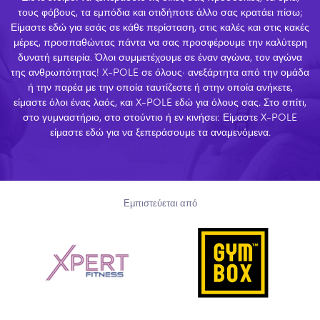
τους φόβους, τα εμπόδια και οτιδήποτε άλλο σας κρατάει πίσω;
Είμαστε εδώ για εσάς σε κάθε περίσταση, στις καλές και στις κακές
μέρες, προσπαθώντας πάντα να σας προσφέρουμε την καλύτερη
δυνατή εμπειρία. Όλοι συμμετέχουμε σε έναν αγώνα, τον αγώνα
της ανθρωπότητας! X-POLE σε όλους· ανεξάρτητα από την ομάδα
ή την παρέα με την οποία ταυτίζεστε ή στην οποία ανήκετε,
είμαστε όλοι ένας λαός, και X-POLE εδώ για όλους σας. Στο σπίτι,
στο γυμναστήριο, στο στούντιο ή εν κινήσει: Είμαστε X-POLE
είμαστε εδώ για να ξεπεράσουμε τα αναμενόμενα.
Εμπιστεύεται από