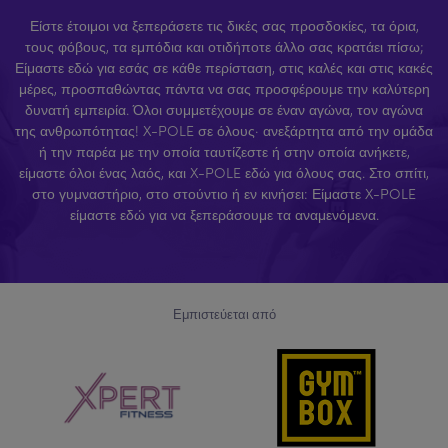
Είστε έτοιμοι να ξεπεράσετε τις δικές σας προσδοκίες, τα όρια,
τους φόβους, τα εμπόδια και οτιδήποτε άλλο σας κρατάει πίσω;
Είμαστε εδώ για εσάς σε κάθε περίσταση, στις καλές και στις κακές
μέρες, προσπαθώντας πάντα να σας προσφέρουμε την καλύτερη
δυνατή εμπειρία. Όλοι συμμετέχουμε σε έναν αγώνα, τον αγώνα
της ανθρωπότητας! X-POLE σε όλους· ανεξάρτητα από την ομάδα
ή την παρέα με την οποία ταυτίζεστε ή στην οποία ανήκετε,
είμαστε όλοι ένας λαός, και X-POLE εδώ για όλους σας. Στο σπίτι,
στο γυμναστήριο, στο στούντιο ή εν κινήσει: Είμαστε X-POLE
είμαστε εδώ για να ξεπεράσουμε τα αναμενόμενα.
Εμπιστεύεται από