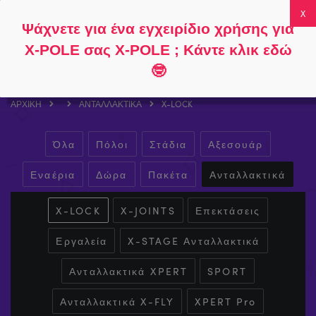
Ακολουθήστε
Σχετικά με
Συχνές
Ο λογαριασμός
Ψάχνετε για ένα εγχειρίδιο χρήσης για
το
το
ερωτήσεις
μου
0
X-POLE σας X-POLE ; Κάντε κλικ εδώ
🤓
ΑΡΧΙΚΉ
ΑΝΤΑΛΛΑΚΤΙΚΆ
X-LOCK
Όλα
Πόλοι
Στάδια
Αξεσουάρ
Εναέρια
Δώρα
Πακέτα
Ανταλλακτικά
X-LOCK
X-JOINTS
Επεκτάσεις
Εργαλεία
X-STAGE Ανταλλακτικά
Ανταλλακτικά XPERT
SPORT
Ανταλλακτικά X-FLY
XPERT Pro