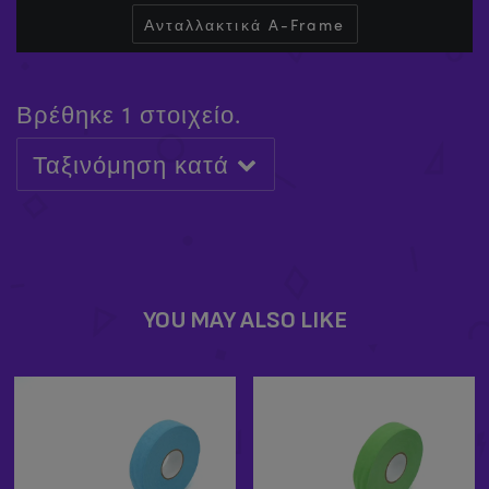
Ανταλλακτικά A-Frame
Βρέθηκε 1 στοιχείο.
Ταξινόμηση κατά
XPERT X-LOCK
£
129.99
-
£
159.99