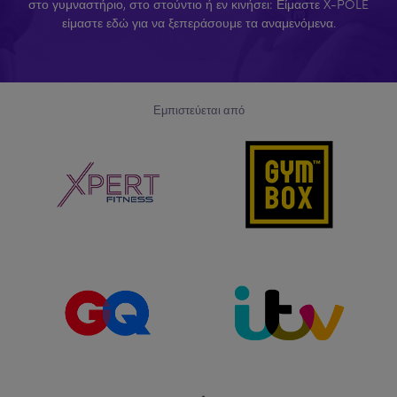
στο γυμναστήριο, στο στούντιο ή εν κινήσει: Είμαστε X-POLE
είμαστε εδώ για να ξεπεράσουμε τα αναμενόμενα.
Εμπιστεύεται από