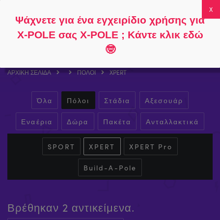
Ακολουθήστε
Σχετικά με
Συχνές
Ο λογαριασμός
Ψάχνετε για ένα εγχειρίδιο χρήσης για
το
το
ερωτήσεις
μου
0
X-POLE σας X-POLE ; Κάντε κλικ εδώ
🤓
ΑΡΧΙΚΉ ΣΕΛΊΔΑ
ΠΌΛΟΙ
XPERT
Όλα
Πόλοι
Στάδια
Αξεσουάρ
Εναέρια
Δώρα
Πακέτα
Ανταλλακτικά
SPORT
XPERT
XPERT Pro
Build-A-Pole
Βρέθηκαν 2 αντικείμενα.