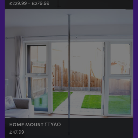
£
229.99
-
£
279.99
HOME MOUNT ΣΤΎΛΟ
£
47.99