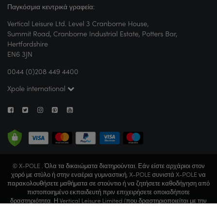
Παγκόσμια κεντρικά γραφεία:
Vertical Leisure Ltd. Level 3 Cranborne House,
Summit Road, Cranborne Industrial Estate, Potters Bar,
Hertfordshire
EN6 3JN
0044 (0)208 449 4400
Xpole international
© X-POLE . Όλα τα δικαιώματα διατηρούνται. Εάν είστε αρχάριοι στον
χορό με στύλο ή στην εναέρια γυμναστική, X-POLE συνιστά X-POLE να
παρακολουθήσετε μαθήματα σε στούντιο ή να ζητήσετε καθοδήγηση από
πιστοποιημένο εκπαιδευτή πριν επιχειρήσετε οποιαδήποτε
δραστηριότητα. Η Vertical Leisure Limited (που δραστηριοποιείται με την
εμπορική επωνυμία X-POLE) είναι εγγεγραμμένη στην Αγγλία και την