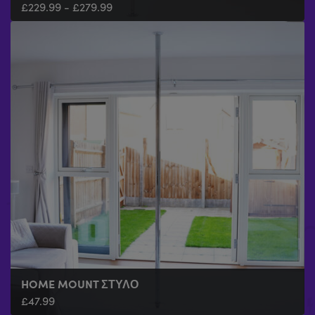
£
229.99
-
£
279.99
HOME MOUNT ΣΤΎΛΟ
£
47.99