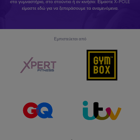
στο γυμναστήριο, στο στούντιο ή εν κινήσει: Είμαστε X-POLE
είμαστε εδώ για να ξεπεράσουμε τα αναμενόμενα.
Εμπιστεύεται από