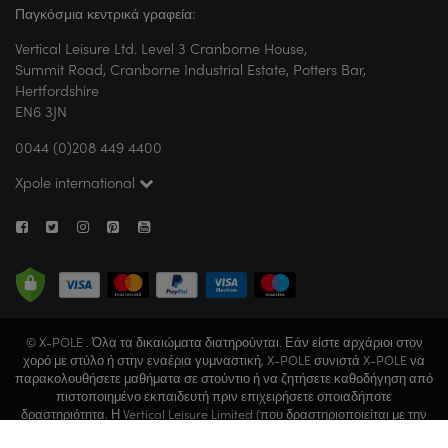
Παγκόσμια κεντρικά γραφεία:
Vertical Leisure Ltd. Level 3 Cranborne House,
Summit Road, Cranborne Industrial Estate, Potters Bar,
Hertfordshire
EN6 3JN
0044 (0)208 449 4400
Xpole international
© X-POLE . Όλα τα δικαιώματα διατηρούνται. Εάν είστε αρχάριοι στον
χορό με στύλο ή στην εναέρια γυμναστική, X-POLE συνιστά X-POLE να
παρακολουθήσετε μαθήματα σε στούντιο ή να ζητήσετε καθοδήγηση από
πιστοποιημένο εκπαιδευτή πριν επιχειρήσετε οποιαδήποτε
δραστηριότητα. Η Vertical Leisure Limited (που δραστηριοποιείται με την
εμπορική επωνυμία X-POLE) είναι εγγεγραμμένη στην Αγγλία και την