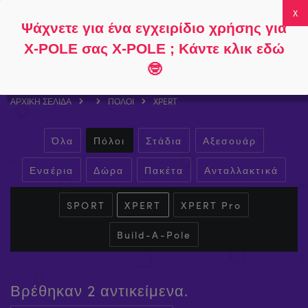
Ακολουθήστε
Σχετικά με
Συχνές
Ο λογαριασμός
Ψάχνετε για ένα εγχειρίδιο χρήσης για
το
το
ερωτήσεις
μου
0
X-POLE σας X-POLE ; Κάντε κλικ εδώ
🤓
ΑΡΧΙΚΉ ΣΕΛΊΔΑ
ΠΌΛΟΙ
XPERT
Όλα
Πόλοι
Στάδια
Αξεσουάρ
Εναέρια
Δώρα
Πακέτα
Ανταλλακτικά
SPORT
XPERT
XPERT Pro
Build-A-Pole
Βρέθηκαν 2 αντικείμενα.