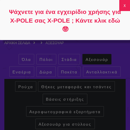
Ακολουθήστε
Σχετικά με
Συχνές
Ο λογαριασμός
Ψάχνετε για ένα εγχειρίδιο χρήσης για
το
το
ερωτήσεις
μου
0
X-POLE σας X-POLE ; Κάντε κλικ εδώ
🤓
ΑΡΧΙΚΉ ΣΕΛΊΔΑ
ΑΞΕΣΟΥΆΡ
Όλα
Πόλοι
Στάδια
Αξεσουάρ
Εναέρια
Δώρα
Πακέτα
Ανταλλακτικά
Ρούχα
Θήκες μεταφοράς και τσάντες
Βάσεις στήριξης
Αεροφωτογραφικά εξαρτήματα
Αξεσουάρ για στύλους