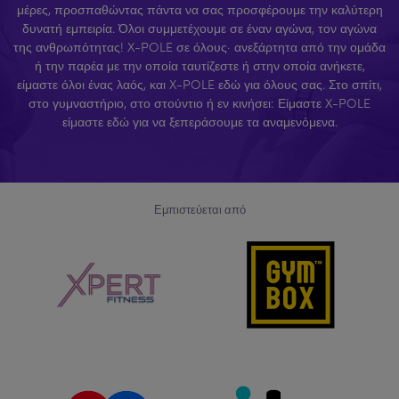
μέρες, προσπαθώντας πάντα να σας προσφέρουμε την καλύτερη
δυνατή εμπειρία. Όλοι συμμετέχουμε σε έναν αγώνα, τον αγώνα
της ανθρωπότητας! X-POLE σε όλους· ανεξάρτητα από την ομάδα
ή την παρέα με την οποία ταυτίζεστε ή στην οποία ανήκετε,
είμαστε όλοι ένας λαός, και X-POLE εδώ για όλους σας. Στο σπίτι,
στο γυμναστήριο, στο στούντιο ή εν κινήσει: Είμαστε X-POLE
είμαστε εδώ για να ξεπεράσουμε τα αναμενόμενα.
Εμπιστεύεται από