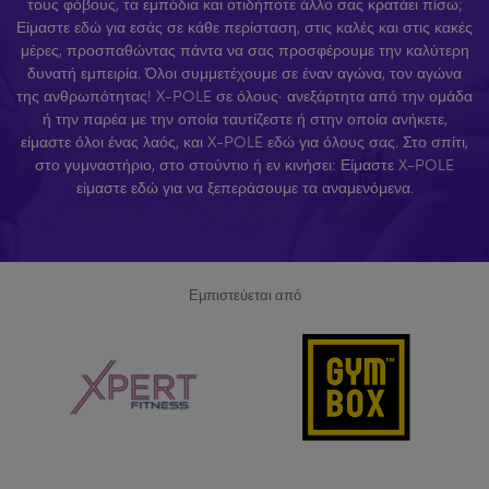
τους φόβους, τα εμπόδια και οτιδήποτε άλλο σας κρατάει πίσω;
Είμαστε εδώ για εσάς σε κάθε περίσταση, στις καλές και στις κακές
μέρες, προσπαθώντας πάντα να σας προσφέρουμε την καλύτερη
δυνατή εμπειρία. Όλοι συμμετέχουμε σε έναν αγώνα, τον αγώνα
της ανθρωπότητας! X-POLE σε όλους· ανεξάρτητα από την ομάδα
ή την παρέα με την οποία ταυτίζεστε ή στην οποία ανήκετε,
είμαστε όλοι ένας λαός, και X-POLE εδώ για όλους σας. Στο σπίτι,
στο γυμναστήριο, στο στούντιο ή εν κινήσει: Είμαστε X-POLE
είμαστε εδώ για να ξεπεράσουμε τα αναμενόμενα.
Εμπιστεύεται από