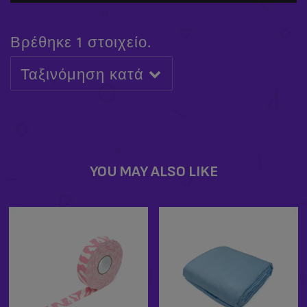
Βρέθηκε 1 στοιχείο.
Ταξινόμηση κατά
ΚΆΡΤΑ ΔΏΡΟΥ X-POLE
£
25.00
-
£
500.00