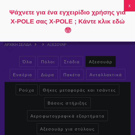
Ακολουθήστε
Σχετικά με
Συχνές
Ο λογαριασμός
Ψάχνετε για ένα εγχειρίδιο χρήσης για
το
το
ερωτήσεις
μου
0
X-POLE σας X-POLE ; Κάντε κλικ εδώ
🤓
ΑΡΧΙΚΉ ΣΕΛΊΔΑ
ΑΞΕΣΟΥΆΡ
Όλα
Πόλοι
Στάδια
Αξεσουάρ
Εναέρια
Δώρα
Πακέτα
Ανταλλακτικά
Ρούχα
Θήκες μεταφοράς και τσάντες
Βάσεις στήριξης
Αεροφωτογραφικά εξαρτήματα
Αξεσουάρ για στύλους