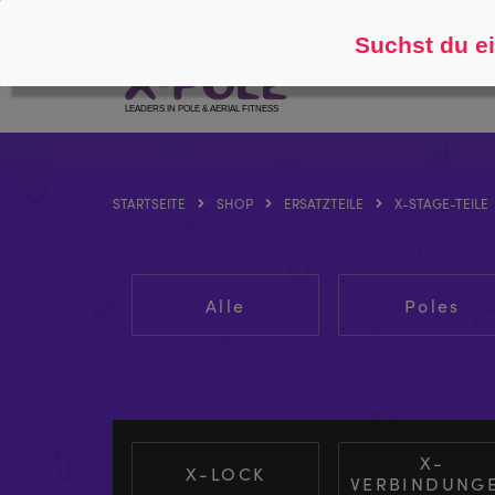
Folgen Sie
Über
Suchst du ei
STARTSEITE
SHOP
ERSATZTEILE
X-STAGE-TEILE
Alle
Poles
X-
X-LOCK
VERBINDUNG