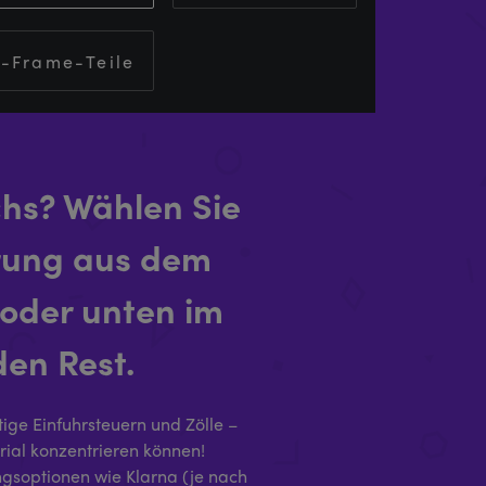
-Frame-Teile
chs? Wählen Sie
hrung aus dem
oder unten im
en Rest.
tige Einfuhrsteuern und Zölle –
rial konzentrieren können!
ngsoptionen wie Klarna (je nach