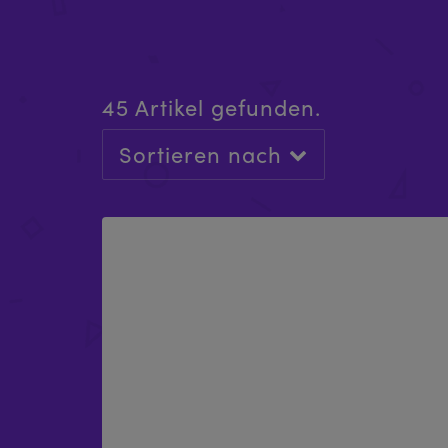
45 Artikel gefunden.
X-STAGE (NST03) HAUPTGEHÄUSE,
Sortieren nach
KOMPLETT
£
489.99