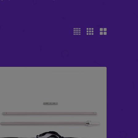
X-STAGE 4 LITE HAUPTRAHMENEINHEIT
£
399.99