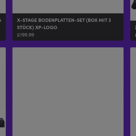
G
X-STAGE BODENPLATTEN-SET (BOX MIT 3
STÜCK) XP-LOGO
£
199.99