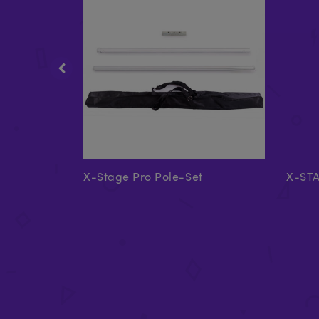
40 mm
X-Stage Pro Pole-Set
X-ST