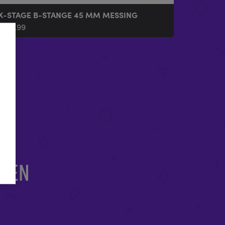
X-STAGE B-STANGE 45 MM MESSING
£
143.99
EREN