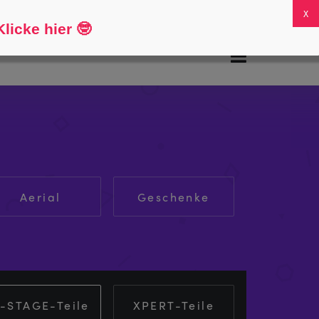
FAQs
Mein Konto
0
licke hier
🤓
Aerial
Geschenke
-STAGE-Teile
XPERT-Teile