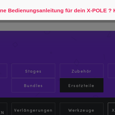
Helfen Sie mir zu finden...
ne Bedienungsanleitung für dein X-POLE ? K
Stages
Zubehör
Bundles
Ersatzteile
Verlängerungen
Werkzeuge
X
EN