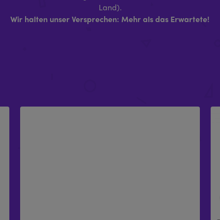
Land).
Wir halten unser Versprechen: Mehr als das Erwartete!
X-STAGE PRO HAUPTRAHMENEINHEIT
£
449.99