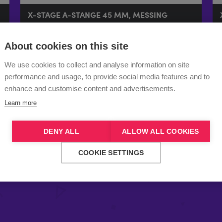
X-STAGE A-STANGE 45 MM, MESSING
£
152.99
About cookies on this site
We use cookies to collect and analyse information on site
Mehr anzeigen
performance and usage, to provide social media features and to
enhance and customise content and advertisements.
Learn more
DENY ALL
ALLOW ALL COOKIES
COOKIE SETTINGS
 KÖNNTE SIE AUCH INTERESSI