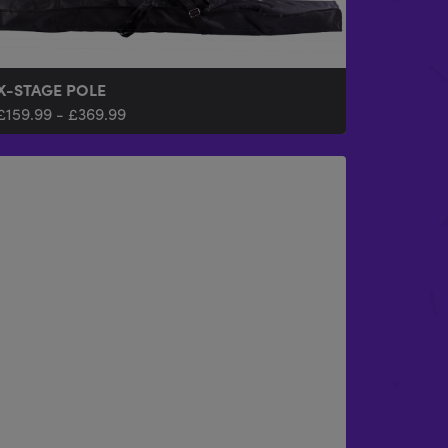
X-STAGE POLE
£
159.99
-
£
369.99