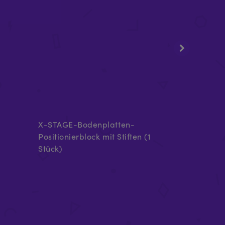
X-STAGE-Bodenplatten-
Ersatzschr
Positionierblock mit Stiften (1
NST02/03LT
Stück)