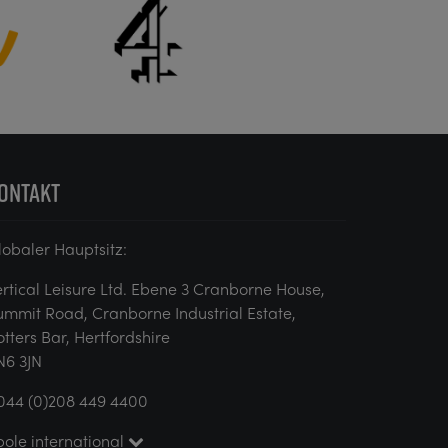
ONTAKT
lobaler Hauptsitz:
ertical Leisure Ltd. Ebene 3 Cranborne House,
ummit Road, Cranborne Industrial Estate,
otters Bar, Hertfordshire
N6 3JN
044 (0)208 449 4400
pole international