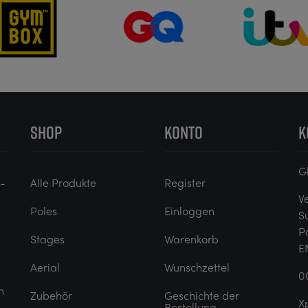
SHOP
KONTO
K
G
e-
Alle Produkte
Register
V
Poles
Einloggen
S
P
Stages
Warenkorb
E
Aerial
Wunschzettel
0
n
Zubehör
Geschichte der
X
Bestellung