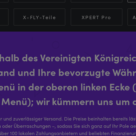
X-FLY-Teile
XPERT Pro
A
alb des Vereinigten Königrei
Land und Ihre bevorzugte Wä
ü in der oberen linken Ecke (
 Menü); wir kümmern uns um d
 und zuverlässiger Versand. Die Preise beinhalten bereits läs
oder Überraschungen –, sodass Sie sich ganz auf Ihr Pole ae
über 100 lokalen Zahlungsanbietern und beliebten Finanzieru