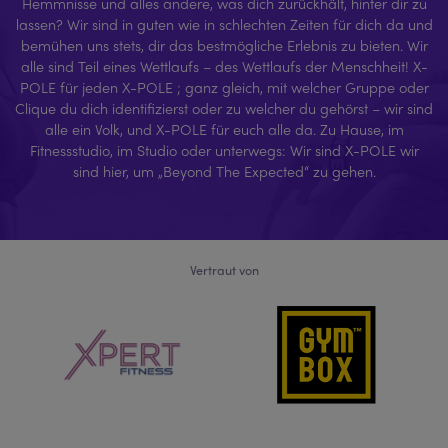
Hemmnisse und alles andere, was dich zurückhält, hinter dir zu
lassen? Wir sind in guten wie in schlechten Zeiten für dich da und
bemühen uns stets, dir das bestmögliche Erlebnis zu bieten. Wir
alle sind Teil eines Wettlaufs – des Wettlaufs der Menschheit! X-
POLE für jeden X-POLE ; ganz gleich, mit welcher Gruppe oder
Clique du dich identifizierst oder zu welcher du gehörst – wir sind
alle ein Volk, und X-POLE für euch alle da. Zu Hause, im
Fitnessstudio, im Studio oder unterwegs: Wir sind X-POLE wir
sind hier, um „Beyond The Expected“ zu gehen.
Vertraut von