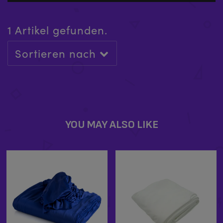
1 Artikel gefunden.
Sortieren nach
XPERT X-LOCK
£
129.99
-
£
159.99