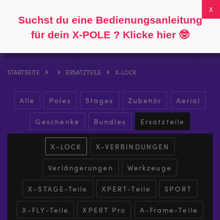
Folgen Sie
Über
FAQs
Mein Konto
0
Suchst du eine Bedienungsanleitung
für dein X-POLE ? Klicke hier
🤓
STARTSEITE
ERSATZTEILE
X-LOCK
Alle
Poles
Stages
Zubehör
Aerial
Geschenke
Bundles
Ersatzteile
X-LOCK
X-VERBINDUNGEN
Verlängerungen
Werkzeuge
X-STAGE-Teile
XPERT-Teile
SPORT
X-FLY-Teile
XPERT Pro
A-Frame-Teile