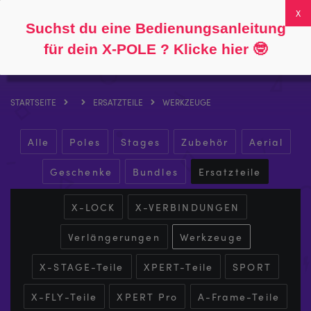
Folgen Sie
Über
FAQs
Mein Konto
0
Suchst du eine Bedienungsanleitung
für dein X-POLE ? Klicke hier
🤓
STARTSEITE
ERSATZTEILE
WERKZEUGE
Alle
Poles
Stages
Zubehör
Aerial
Geschenke
Bundles
Ersatzteile
X-LOCK
X-VERBINDUNGEN
Verlängerungen
Werkzeuge
X-STAGE-Teile
XPERT-Teile
SPORT
X-FLY-Teile
XPERT Pro
A-Frame-Teile