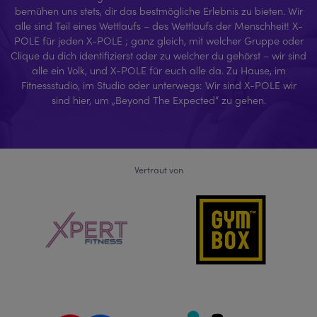
bemühen uns stets, dir das bestmögliche Erlebnis zu bieten. Wir
alle sind Teil eines Wettlaufs – des Wettlaufs der Menschheit! X-
POLE für jeden X-POLE ; ganz gleich, mit welcher Gruppe oder
Clique du dich identifizierst oder zu welcher du gehörst – wir sind
alle ein Volk, und X-POLE für euch alle da. Zu Hause, im
Fitnessstudio, im Studio oder unterwegs: Wir sind X-POLE wir
sind hier, um „Beyond The Expected“ zu gehen.
Vertraut von