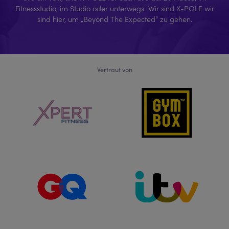
Fitnessstudio, im Studio oder unterwegs: Wir sind X-POLE wir
sind hier, um „Beyond The Expected“ zu gehen.
Vertraut von