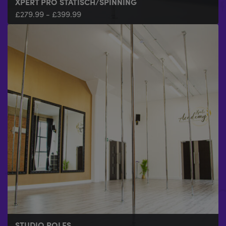
XPERT PRO STATISCH/SPINNING
£
279.99
-
£
399.99
STUDIO POLES