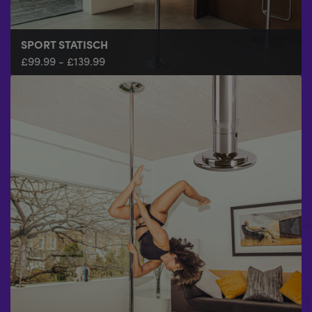
SPORT STATISCH
£
99.99
-
£
139.99