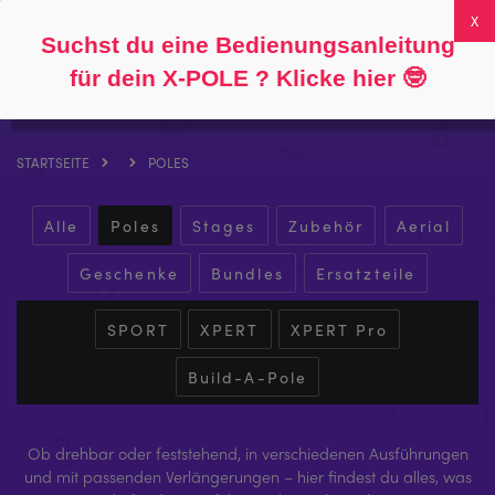
Folgen Sie
Über
FAQs
Mein Konto
0
Suchst du eine Bedienungsanleitung
für dein X-POLE ? Klicke hier
🤓
STARTSEITE
POLES
Alle
Poles
Stages
Zubehör
Aerial
Geschenke
Bundles
Ersatzteile
SPORT
XPERT
XPERT Pro
Build-A-Pole
Ob drehbar oder feststehend, in verschiedenen Ausführungen
und mit passenden Verlängerungen – hier findest du alles, was