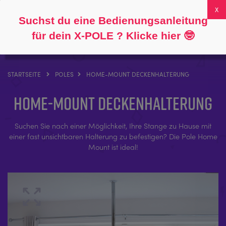
Folgen Sie
Über
FAQs
Mein Konto
0
Suchst du eine Bedienungsanleitung
für dein X-POLE ? Klicke hier
🤓
STARTSEITE
POLES
HOME-MOUNT DECKENHALTERUNG
Home-Mount Deckenhalterung
Suchen Sie nach einer Möglichkeit, Ihre Stange zu Hause mit
einer fast unsichtbaren Halterung zu befestigen? Die Pole Home
Mount ist ideal!