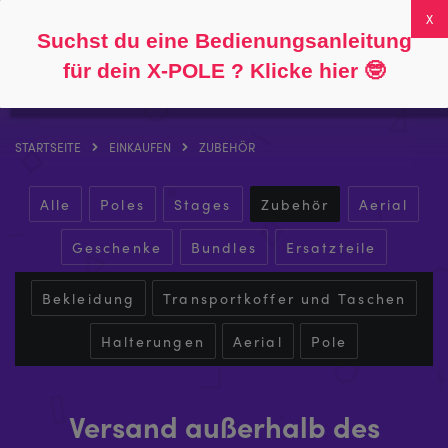
Folgen Sie
Über
FAQs
Mein Konto
0
Suchst du eine Bedienungsanleitung
für dein X-POLE ? Klicke hier
🤓
STARTSEITE
EINKAUFEN
ZUBEHÖR
Alle
Poles
Stages
Zubehör
Aerial
Geschenke
Bundles
Ersatzteile
Bekleidung
Transportkoffer und Taschen
Halterungen
Aerial
Pole
Versand außerhalb des