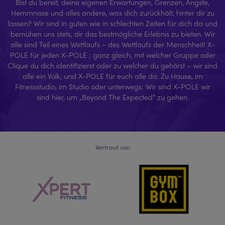
Bist du bereit, deine eigenen Erwartungen, Grenzen, Ängste,
Hemmnisse und alles andere, was dich zurückhält, hinter dir zu
lassen? Wir sind in guten wie in schlechten Zeiten für dich da und
bemühen uns stets, dir das bestmögliche Erlebnis zu bieten. Wir
alle sind Teil eines Wettlaufs – des Wettlaufs der Menschheit! X-
POLE für jeden X-POLE ; ganz gleich, mit welcher Gruppe oder
Clique du dich identifizierst oder zu welcher du gehörst – wir sind
alle ein Volk, und X-POLE für euch alle da. Zu Hause, im
Fitnessstudio, im Studio oder unterwegs: Wir sind X-POLE wir
sind hier, um „Beyond The Expected“ zu gehen.
Vertraut von