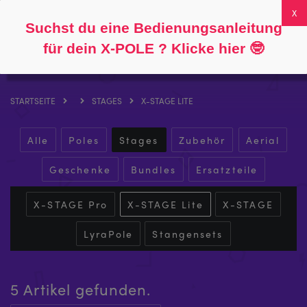
Folgen Sie
Über
FAQs
Mein Konto
0
Suchst du eine Bedienungsanleitung
für dein X-POLE ? Klicke hier
🤓
STARTSEITE
STAGES
X-STAGE LITE
Alle
Poles
Stages
Zubehör
Aerial
Geschenke
Bundles
Ersatzteile
X-STAGE Pro
X-STAGE Lite
X-STAGE
LyraPole
Stangensets
5 Artikel gefunden.