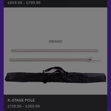
£
£
659.99
308.97
-
-
£
£
339.97
799.99
X-STAGE POLE
£
159.99
-
£
369.99