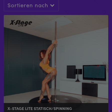
Sortieren nach
X-STAGE LITE STATISCH/SPINNING
NIEDRIGES LYRAPOLE BUNDLE