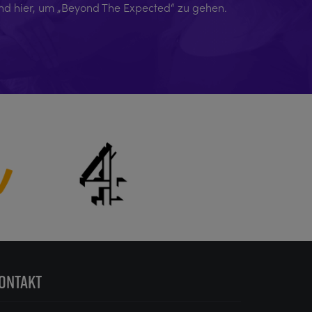
ind hier, um „Beyond The Expected“ zu gehen.
ONTAKT