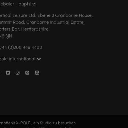
lobaler Hauptsitz:
ertical Leisure Ltd. Ebene 3 Cranborne House,
ummit Road, Cranborne Industrial Estate,
otters Bar, Hertfordshire
N6 3JN
044 (0)208 449 4400
pole international
empfiehlt X-POLE , ein Studio zu besuchen