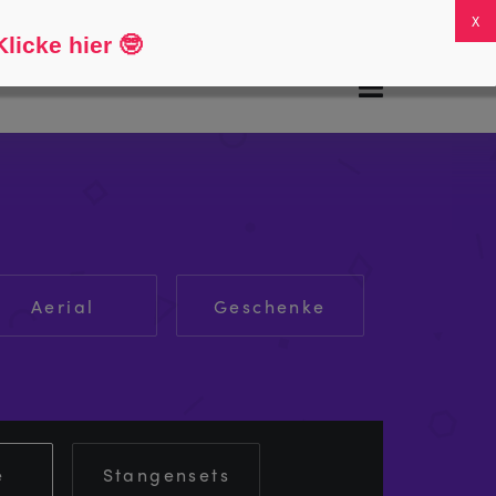
FAQs
Mein Konto
0
licke hier
🤓
Aerial
Geschenke
e
Stangensets