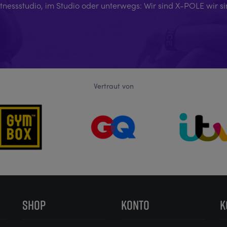
itnessstudio, im Studio oder unterwegs: Wir sind X-POLE wir s
Vertraut von
SHOP
KONTO
K