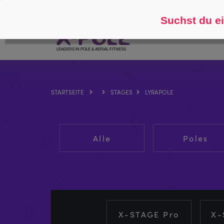
Folgen Sie
Über
Suchst du ei
STARTSEITE
STAGES
LYRAPOLE
Alle
Poles
X-STAGE Pro
X-