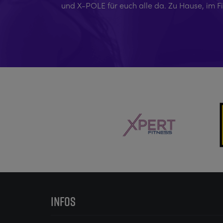
und X-POLE für euch alle da. Zu Hause, im F
INFOS