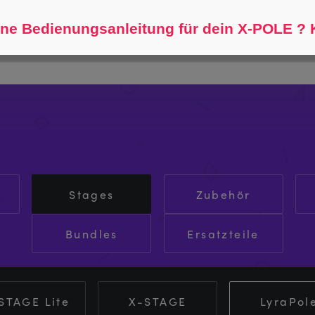
Helfen Sie mir zu finden...
ne Bedienungsanleitung für dein X-POLE ? K
Stages
Zubehör
Bundles
Ersatzteile
STAGE Lite
X-STAGE
LyraPol