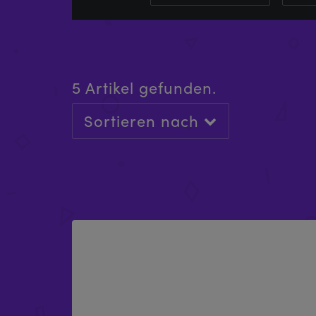
5 Artikel gefunden.
Sortieren nach
A-FRAME X-FLY BUNDLE
£
927.93
-
£
1,007.93