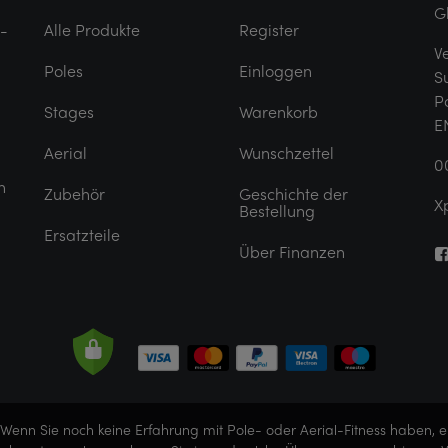
G
e-
Alle Produkte
Register
V
Poles
Einloggen
S
P
Stages
Warenkorb
E
Aerial
Wunschzettel
0
n
Zubehör
Geschichte der
X
Bestellung
Ersatzteile
Über Finanzen
Wenn Sie noch keine Erfahrung mit Pole- oder Aerial-Fitness haben, 