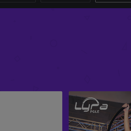
X-FLY BUNDLE MIT DREH
£
345.97
-
£
425.97