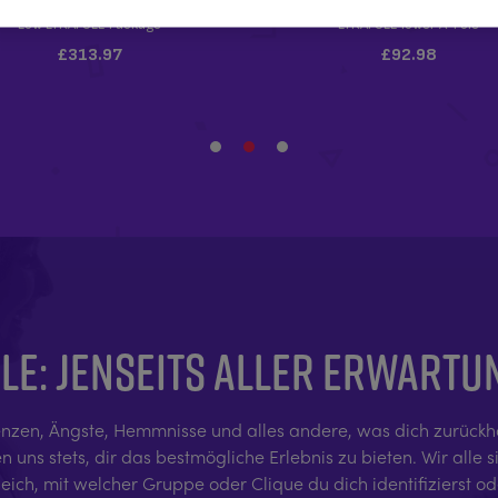
LE: JENSEITS ALLER ERWART
nzen, Ängste, Hemmnisse und alles andere, was dich zurückhält,
uns stets, dir das bestmögliche Erlebnis zu bieten. Wir alle si
ch, mit welcher Gruppe oder Clique du dich identifizierst oder