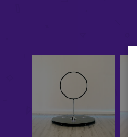
£
78.98
-
£
109.98