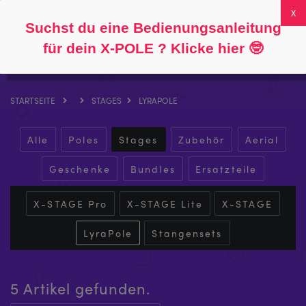
Folgen Sie
Über
FAQs
Mein Konto
0
Suchst du eine Bedienungsanleitung
für dein X-POLE ? Klicke hier
🤓
STARTSEITE
STAGES
LYRAPOLE
Alle
Poles
Stages
Zubehör
Aerial
Geschenke
Bundles
Ersatzteile
X-STAGE Pro
X-STAGE Lite
X-STAGE
LyraPole
Stangensets
5 Artikel gefunden.