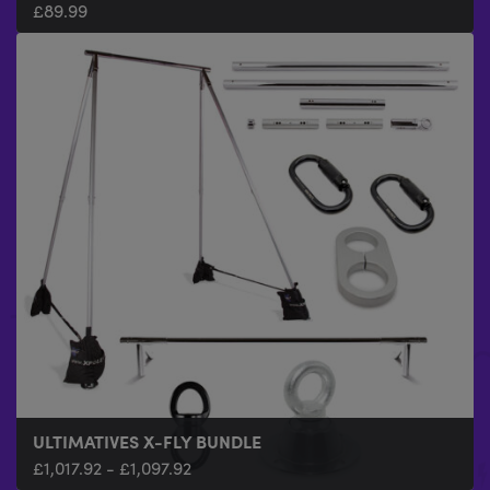
£
£
89.99
23.99
-
£
41.99
ULTIMATIVES X-FLY BUNDLE
SAMT-HANDSCHLAUFE
£
£
1,017.92
25.99
-
£
1,097.92