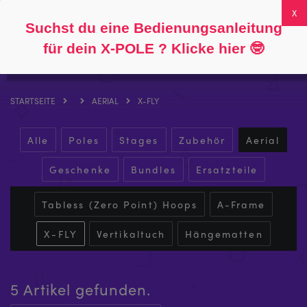
Folgen Sie
Über
FAQs
Mein Konto
0
Suchst du eine Bedienungsanleitung
für dein X-POLE ? Klicke hier
🤓
STARTSEITE
AERIAL
X-FLY
Alle
Poles
Stages
Zubehör
Aerial
Geschenke
Bundles
Ersatzteile
Tabless (Zero Point) Hoops
A-Frame
X-FLY
Vertikaltuch
Hängematten
5 Artikel gefunden.