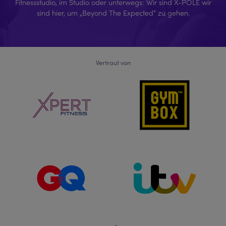
Fitnessstudio, im Studio oder unterwegs: Wir sind X-POLE wir
sind hier, um „Beyond The Expected“ zu gehen.
Vertraut von