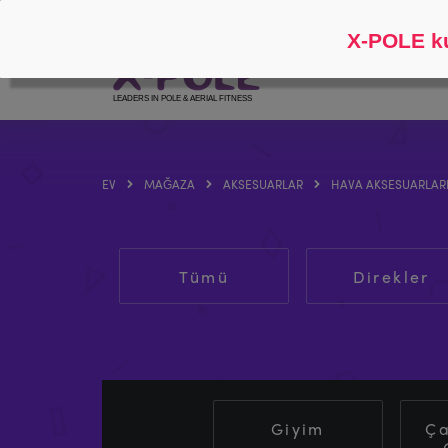
Takip et
Hakkında
X-POLE ku
EV
MAĞAZA
AKSESUARLAR
HAVA AKSESUARLAR
Tümü
Direkler
Giyim
Ça