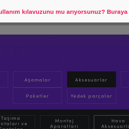
Bulmama yardım et.
llanım kılavuzunu mu arıyorsunuz? Buraya t
I
Aşamalar
Aksesuarlar
Paketler
Yedek parçalar
Taşıma
Montaj
Hava
ntaları ve
Aparatları
Aksesuarl
Çantalar