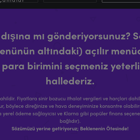
ık dışına mı gönderiyorsunuz? S
enünün altındaki) açılır menüd
z para birimini seçmeniz yeterlid
hallederiz.
hildir. Fiyatlara sinir bozucu ithalat vergileri ve harçları dahil
ur, böylece direğinize ve hava deneyiminize konsantre olabilirs
 yerel ödeme sağlayıcısı ve Klarna gibi popüler finans seçene
bağlıdır).
Sözümüzü yerine getiriyoruz; Beklenenin Ötesinde!