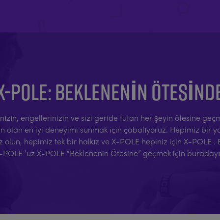
X-POLE: BEKLENENIN ÖTESIND
arınızın, engellerinizin ve sizi geride tutan her şeyin ötesine g
lan en iyi deneyimi sunmak için çabalıyoruz. Hepimiz bir yarı
z olun, hepimiz tek bir halkız ve X-POLE hepiniz için X-POLE .
-POLE ’uz X-POLE “Beklenenin Ötesine” geçmek için buradayı