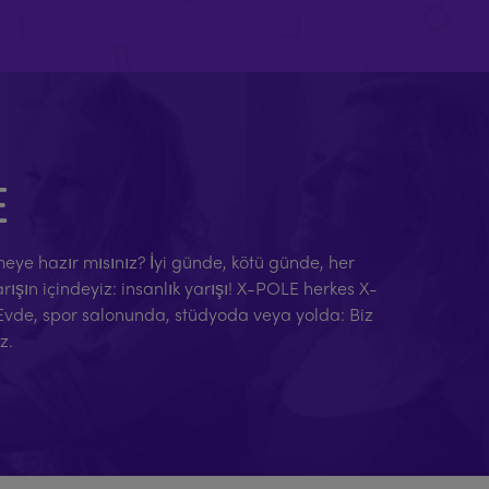
E
eçmeye hazır mısınız? İyi günde, kötü günde, her
şın içindeyiz: insanlık yarışı! X-POLE herkes X-
 Evde, spor salonunda, stüdyoda veya yolda: Biz
z.