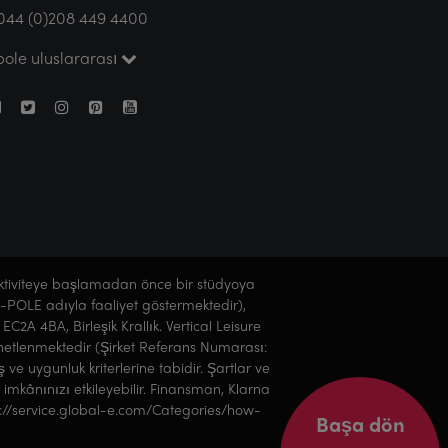
044 (0)208 449 4400
pole uluslararası
aktiviteye başlamadan önce bir stüdyoya
 X-POLE adıyla faaliyet göstermektedir),
EC2A 4BA, Birleşik Krallık. Vertical Leisure
denetlenmektedir (Şirket Referans Numarası:
e uygunluk kriterlerine tabidir. Şartlar ve
 imkânınızı etkileyebilir. Finansman, Klarna
tps://service.global-e.com/Categories/how-
Başa dön