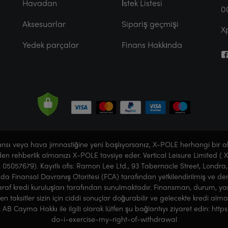
Havadan
İstek Listesi
0
Aksesuarlar
Sipariş geçmişi
X
Yedek parçalar
Finans Hakkında
dansı veya hava jimnastiğine yeni başlıyorsanız, X-POLE herhangi bir 
nden rehberlik almanızı X-POLE tavsiye eder. Vertical Leisure Limited (
o. 05057679). Kayıtlı ofis: Ramon Lee Ltd., 93 Tabernacle Street, Londra, 
usunda Finansal Davranış Otoritesi (FCA) tarafından yetkilendirilmiş ve 
af kredi kuruluşları tarafından sunulmaktadır. Finansman, durum, yaş v
 taksitler sizin için ciddi sonuçlar doğurabilir ve gelecekte kredi alma
AB Cayma Hakkı ile ilgili olarak lütfen şu bağlantıyı ziyaret edin: ht
do-i-exercise-my-right-of-withdrawal