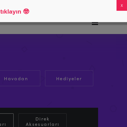
SSS
Hesabım
0
ıklayın
🤓
Havadan
Hediyeler
Direk
arı
Aksesuarları