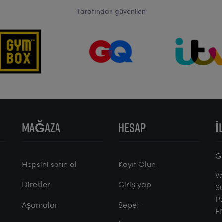
Tarafından güvenilen
MAĞAZA
HESAP
İ
G
Hepsini satın al
Kayıt Olun
V
Direkler
Giriş yap
S
P
Aşamalar
Sepet
E