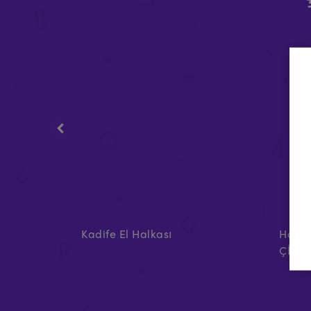
ı-MBS
Kadife El Halkası
Havad
ÇİFT 