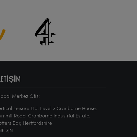
LETIŞIM
lobal Merkez Ofis:
ertical Leisure Ltd. Level 3 Cranborne House,
ummit Road, Cranborne Industrial Estate,
otters Bar, Hertfordshire
N6 3JN