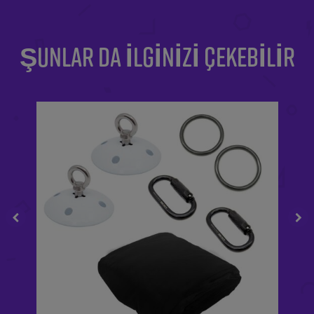
ŞUNLAR DA ILGINIZI ÇEKEBILIR