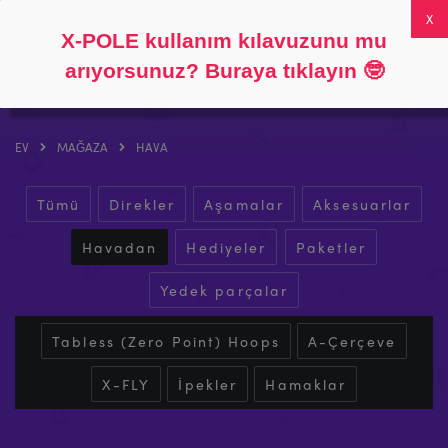
Takip et
Hakkında
SSS
Hesabım
0
X-POLE kullanım kılavuzunu mu
arıyorsunuz? Buraya tıklayın
🤓
EV
MAĞAZA
HAVA
Tümü
Direkler
Aşamalar
Aksesuarlar
Havadan
Hediyeler
Paketler
Yedek parçalar
Tabless (Zero Point) Hoops
A-Çerçeve
X-FLY
İpekler
Hamaklar