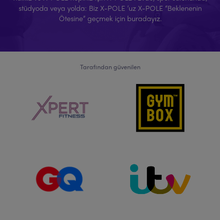
stüdyoda veya yolda: Biz X-POLE ’uz X-POLE “Beklenenin
Ötesine” geçmek için buradayız.
Tarafından güvenilen