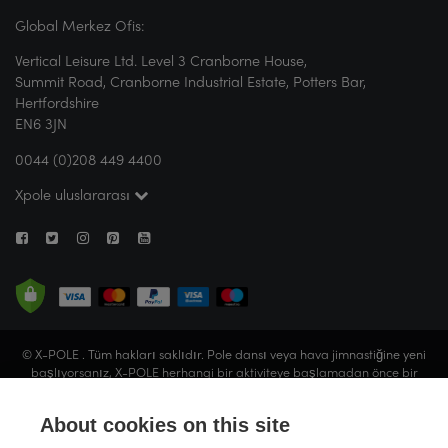
Global Merkez Ofis:
Vertical Leisure Ltd. Level 3 Cranborne House,
Summit Road, Cranborne Industrial Estate, Potters Bar,
Hertfordshire
EN6 3JN
0044 (0)208 449 4400
Xpole uluslararası
© X-POLE . Tüm hakları saklıdır. Pole dansı veya hava jimnastiğine yeni
başlıyorsanız, X-POLE herhangi bir aktiviteye başlamadan önce bir
stüdyoya gitmenizi veya sertifikalı bir eğitmeninden rehberlik almanızı X-
POLE tavsiye eder. Vertical Leisure Limited ( X-POLE adıyla faaliyet
About cookies on this site
göstermektedir), İngiltere ve Galler'de kayıtlıdır (Şirket No. 05057679).
Kayıtlı ofis: Ramon Lee Ltd., 93 Tabernacle Street, Londra, EC2A 4BA,