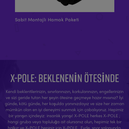
Sabit Montajlı Hamak Paketi
A-
X-POLE: BEKLENENIN ÖTESINDE
Kendi beklentilerinizin, sınırlarınızın, korkularınızın, engellerinizin
ve sizi geride tutan her şeyin ötesine geçmeye hazır mısınız? İyi
günde, kötü günde, her koşulda yanınızdayız ve size her zaman
mümkün olan en iyi deneyimi sunmak için çabalıyoruz. Hepimiz
bir yarışın içindeyiz: insanlık yarışı! X-POLE herkes X-POLE ;
hangi gruba veya topluluğa ait olursanız olun, hepimiz tek bir
halkız ve X-POLE hepiniz için X-POLE . Evde, spor salonunda,