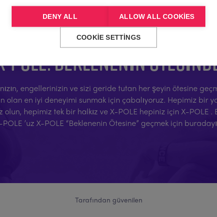
DENY ALL
ALLOW ALL COOKIES
COOKIE SETTINGS
X-POLE: BEKLENENIN ÖTESIND
arınızın, engellerinizin ve sizi geride tutan her şeyin ötesine g
lan en iyi deneyimi sunmak için çabalıyoruz. Hepimiz bir yarı
z olun, hepimiz tek bir halkız ve X-POLE hepiniz için X-POLE .
-POLE ’uz X-POLE “Beklenenin Ötesine” geçmek için buradayı
Tarafından güvenilen