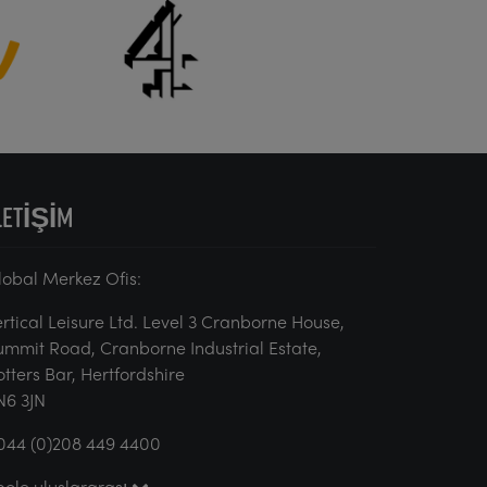
LETIŞIM
lobal Merkez Ofis:
ertical Leisure Ltd. Level 3 Cranborne House,
ummit Road, Cranborne Industrial Estate,
otters Bar, Hertfordshire
N6 3JN
044 (0)208 449 4400
pole uluslararası