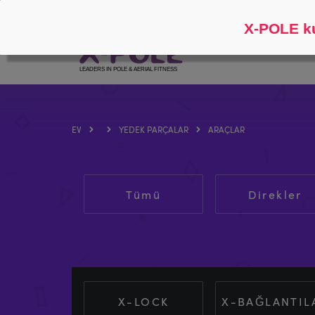
Takip et
Hakkında
X-POLE ku
EV
YEDEK PARÇALAR
ARAÇLAR
Tümü
Direkler
X-LOCK
X-BAĞLANTIL