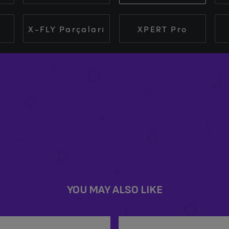
X-FLY Parçaları
XPERT Pro