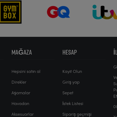
MAĞAZA
HESAP
İ
G
Hepsini satın al
Kayıt Olun
V
Direkler
Giriş yap
S
P
Aşamalar
Sepet
E
Havadan
İstek Listesi
0
Aksesuarlar
Sipariş geçmişi
X