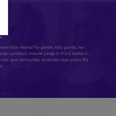
E
eçmeye hazır mısınız? İyi günde, kötü günde, her
şın içindeyiz: insanlık yarışı! X-POLE herkes X-
 Evde, spor salonunda, stüdyoda veya yolda: Biz
z.