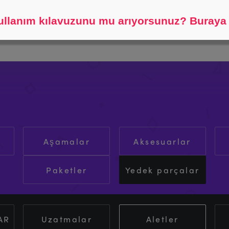
Bulmama yardım et.
llanım kılavuzunu mu arıyorsunuz? Buraya t
Aşamalar
Aksesuarlar
Paketler
Yedek parçalar
AR
Uzatmalar
Aletler