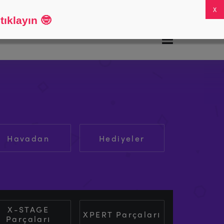
SSS
Hesabım
0
ıklayın
🤓
Havadan
Hediyeler
X-STAGE
XPERT Parçaları
Parçaları