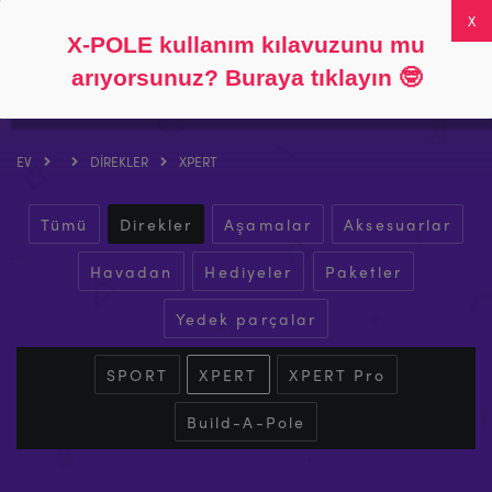
Takip et
Hakkında
SSS
Hesabım
0
X-POLE kullanım kılavuzunu mu
arıyorsunuz? Buraya tıklayın
🤓
EV
DIREKLER
XPERT
Tümü
Direkler
Aşamalar
Aksesuarlar
Havadan
Hediyeler
Paketler
Yedek parçalar
SPORT
XPERT
XPERT Pro
Build-A-Pole