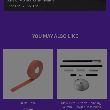
£
229.99
-
£
279.99