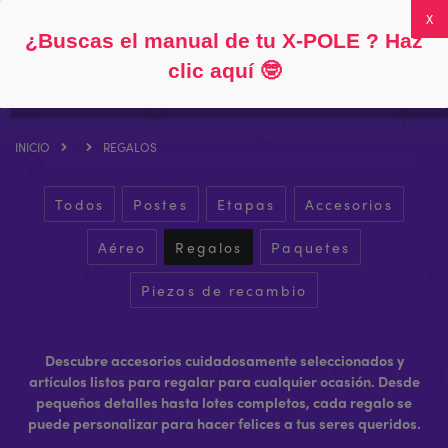
Siga
Acerca de
Preguntas frecuentes
Mi cuenta
0
¿Buscas el manual de tu X-POLE ? Haz
clic aquí
🤓
INICIO
REGALOS
Todos
Postes
Etapas
Accesorios
Aéreo
Regalos
Paquetes
Piezas de recambio
Descubre accesorios cuidadosamente seleccionados y
artículos listos para regalar para cualquier ocasión. Desde
pequeños detalles hasta lotes completos, cada regalo se
puede personalizar para hacer felices a tus seres queridos.