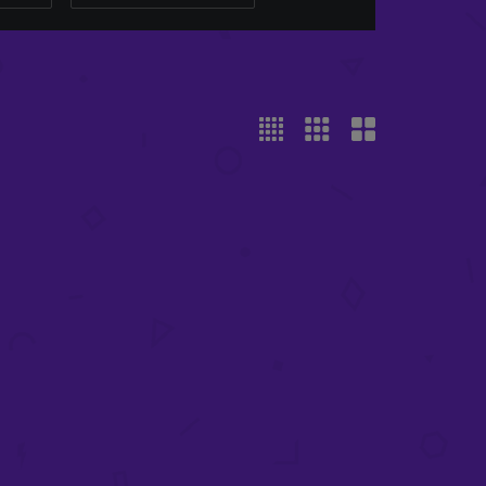
REO
X-FLY
£
239.99
-
£
319.99