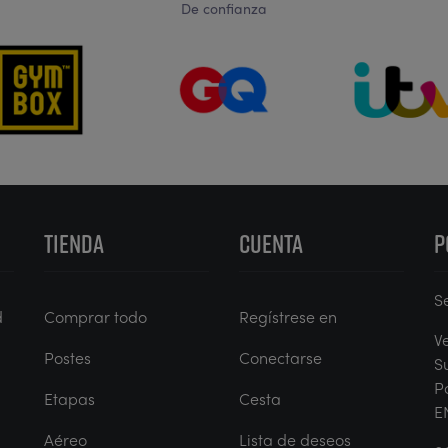
De confianza
TIENDA
CUENTA
P
S
d
Comprar todo
Regístrese en
V
Postes
Conectarse
S
P
Etapas
Cesta
E
Aéreo
Lista de deseos