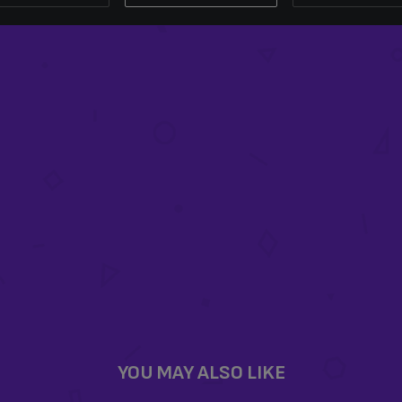
SOPORTE GIRATORIO AÉ
 DE TERCIOPELO
(BOLA)
99
£
89.99