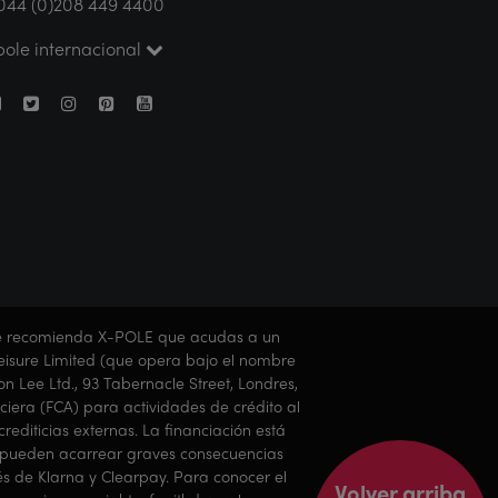
044 (0)208 449 4400
pole internacional
E te recomienda X-POLE que acudas a un
l Leisure Limited (que opera bajo el nombre
n Lee Ltd., 93 Tabernacle Street, Londres,
ciera (FCA) para actividades de crédito al
editicias externas. La financiación está
gos pueden acarrear graves consecuencias
és de Klarna y Clearpay. Para conocer el
Volver arriba