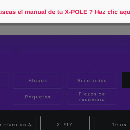
Ayúdame a encontrar...
scas el manual de tu X-POLE ? Haz clic aqu
Etapas
Accesorios
Piezas de
Paquetes
recambio
ructura en A
X-FLY
Telas