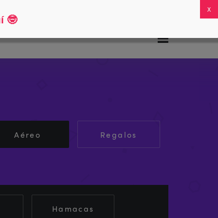
Preguntas frecuentes
Mi cuenta
0
í
🤓
Aéreo
Regalos
Hamacas