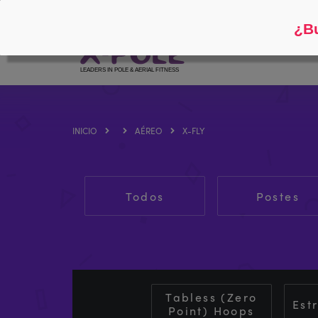
Siga
Acerca de
¿Bu
INICIO
AÉREO
X-FLY
Todos
Postes
Tabless (Zero
Est
Point) Hoops