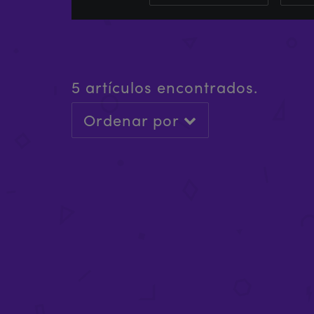
5 artículos encontrados.
Ordenar por
EXTENSIÓN X-FLY 400MM
LAZO
£
23.99
-
£
41.99
£
25.
PAQUETE ULTIMATE X-FLY
£
1,017.92
-
£
1,097.92