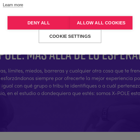
Learn more
DENY ALL
ALLOW ALL COOKIES
COOKIE SETTINGS
POLE: MÁS ALLÁ DE LO ESPER
vas, límites, miedos, barreras y cualquier otra cosa que te f
, esforzándonos siempre por ofrecerte la mejor experiencia p
ual con qué grupo o tribu te identifiques o a cuál pertenez
sio, en el estudio o dondequiera que estés: somos X-POLE est