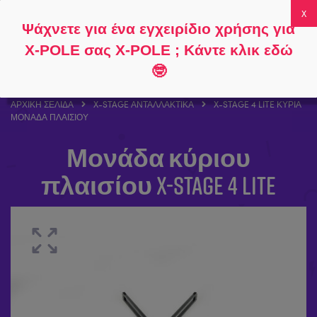
Ακολουθήστε
Σχετικά με
Συχνές
Ο λογαριασμός
Ψάχνετε για ένα εγχειρίδιο χρήσης για
το
το
ερωτήσεις
μου
0
X-POLE σας X-POLE ; Κάντε κλικ εδώ
🤓
ΑΡΧΙΚΉ ΣΕΛΊΔΑ
X-STAGE ΑΝΤΑΛΛΑΚΤΙΚΆ
X-STAGE 4 LITE ΚΎΡΙΑ
ΜΟΝΆΔΑ ΠΛΑΙΣΊΟΥ
Μονάδα κύριου
πλαισίου X-Stage 4 Lite