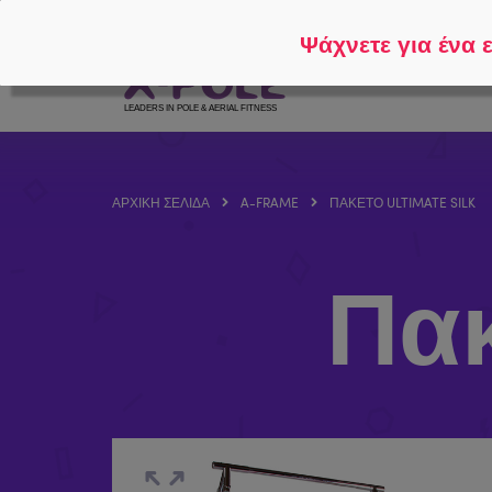
Ακολουθήστε το
Σχετικά με το
Ψάχνετε για ένα 
ΑΡΧΙΚΉ ΣΕΛΊΔΑ
A-FRAME
ΠΑΚΈΤΟ ULTIMATE SILK
Πακέ