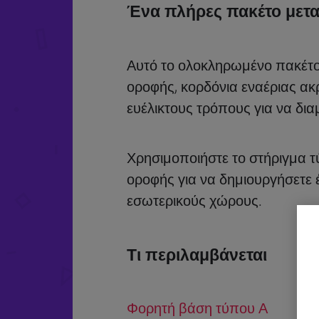
Ένα πλήρες πακέτο μετ
Αυτό το ολοκληρωμένο πακέτο 
οροφής, κορδόνια εναέριας ακ
ευέλικτους τρόπους για να δ
Χρησιμοποιήστε το στήριγμα τύ
οροφής για να δημιουργήσετε 
εσωτερικούς χώρους.
Τι περιλαμβάνεται
Φορητή βάση τύπου Α