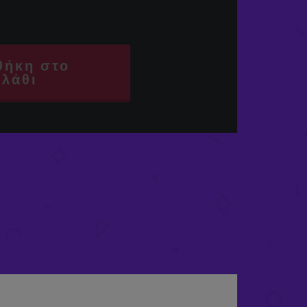
θήκη στο
αλάθι