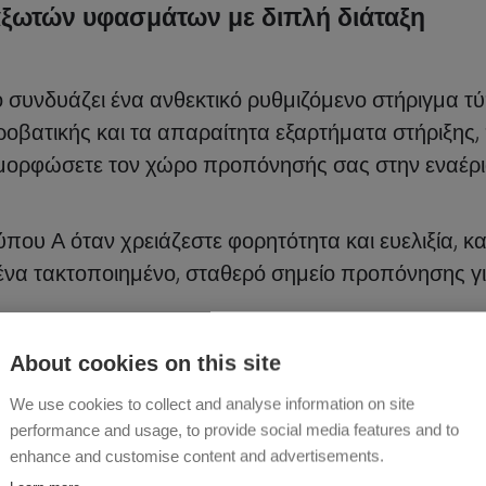
αξωτών υφασμάτων με διπλή διάταξη
συνδυάζει ένα ανθεκτικό ρυθμιζόμενο στήριγμα τ
ροβατικής και τα απαραίτητα εξαρτήματα στήριξης
ιαμορφώσετε τον χώρο προπόνησής σας στην εναέρι
που Α όταν χρειάζεστε φορητότητα και ευελιξία, κ
ένα τακτοποιημένο, σταθερό σημείο προπόνησης γι
About cookies on this site
We use cookies to collect and analyse information on site
performance and usage, to provide social media features and to
enhance and customise content and advertisements.