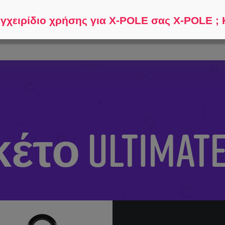
Βοηθήστε με να βρω...
Συ
εγχειρίδιο χρήσης για X-POLE σας X-POLE ; 
το Ultimate