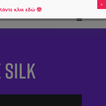
χνές ερωτήσεις
Ο λογαριασμός μου
0
Κάντε κλικ εδώ
🤓
 Silk