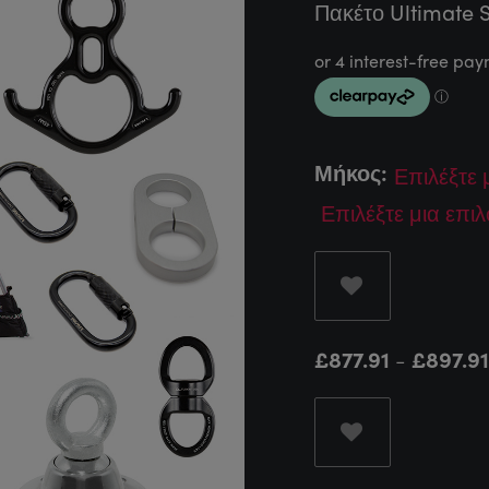
Πακέτο Ultimate S
Μήκος:
£
877.91
-
£
897.91