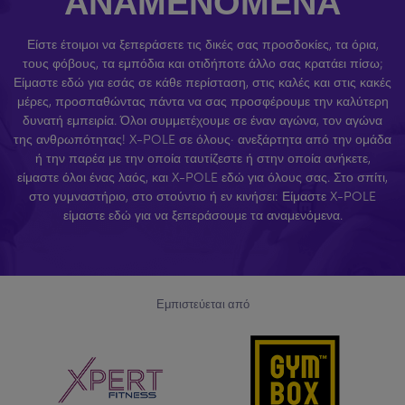
ΑΝΑΜΕΝΌΜΕΝΑ
Είστε έτοιμοι να ξεπεράσετε τις δικές σας προσδοκίες, τα όρια,
τους φόβους, τα εμπόδια και οτιδήποτε άλλο σας κρατάει πίσω;
Είμαστε εδώ για εσάς σε κάθε περίσταση, στις καλές και στις κακές
μέρες, προσπαθώντας πάντα να σας προσφέρουμε την καλύτερη
δυνατή εμπειρία. Όλοι συμμετέχουμε σε έναν αγώνα, τον αγώνα
της ανθρωπότητας! X-POLE σε όλους· ανεξάρτητα από την ομάδα
ή την παρέα με την οποία ταυτίζεστε ή στην οποία ανήκετε,
είμαστε όλοι ένας λαός, και X-POLE εδώ για όλους σας. Στο σπίτι,
στο γυμναστήριο, στο στούντιο ή εν κινήσει: Είμαστε X-POLE
είμαστε εδώ για να ξεπεράσουμε τα αναμενόμενα.
Εμπιστεύεται από