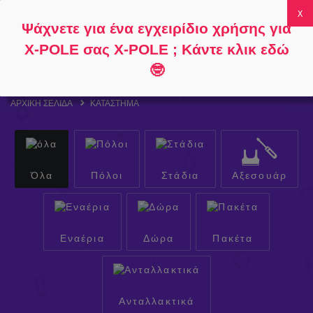
Ακολουθήστε
Σχετικά με
Συχνές
Ο λογαριασμός
Ψάχνετε για ένα εγχειρίδιο χρήσης για
το
το
ερωτήσεις
μου
0
X-POLE σας X-POLE ; Κάντε κλικ εδώ
🤓
ΑΡΧΙΚΉ ΣΕΛΊΔΑ
ΚΑΤΆΣΤΗΜΑ
Όλα
Πόλοι
Στάδια
Αξεσουάρ
Εναέρια
Δώρα
Πακέτα
Ανταλλακτικά