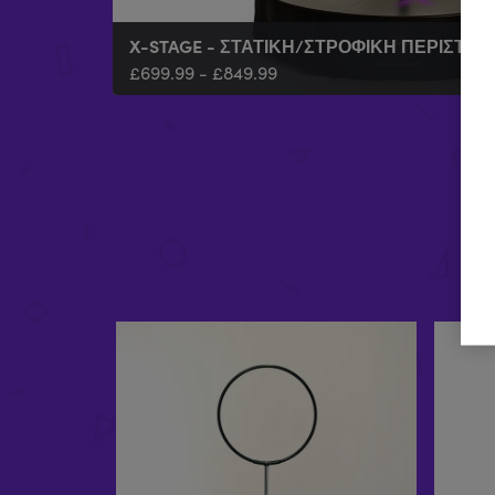
X-STAGE - ΣΤΑΤΙΚΉ/ΣΤΡΟΦΙΚΉ ΠΕΡΙΣΤΡ
£
699.99
-
£
849.99
LYRAPOLE LOW LYRAPOLE
£
308.97
-
£
339.97