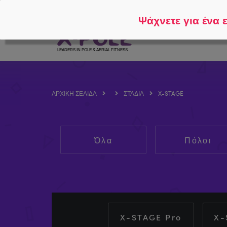
Ακολουθήστε το
Σχετικά με το
Ψάχνετε για ένα 
ΑΡΧΙΚΉ ΣΕΛΊΔΑ
ΣΤΆΔΙΑ
X-STAGE
Όλα
Πόλοι
X-STAGE Pro
X-