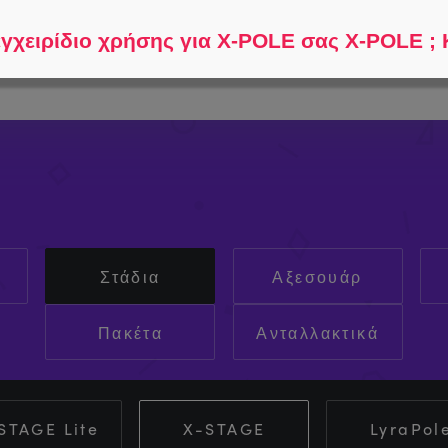
Βοηθήστε με να βρω...
Συ
εγχειρίδιο χρήσης για X-POLE σας X-POLE ; 
Στάδια
Αξεσουάρ
Πακέτα
Ανταλλακτικά
STAGE Lite
X-STAGE
LyraPol