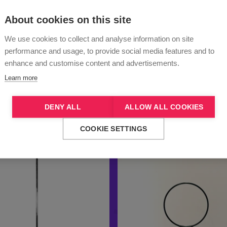
About cookies on this site
ΟΦΉ
LYRAPOLE ΠΌΛΟΣ A
£
78.98
-
£
109.98
We use cookies to collect and analyse information on site
performance and usage, to provide social media features and to
enhance and customise content and advertisements.
Learn more
DENY ALL
ALLOW ALL COOKIES
COOKIE SETTINGS