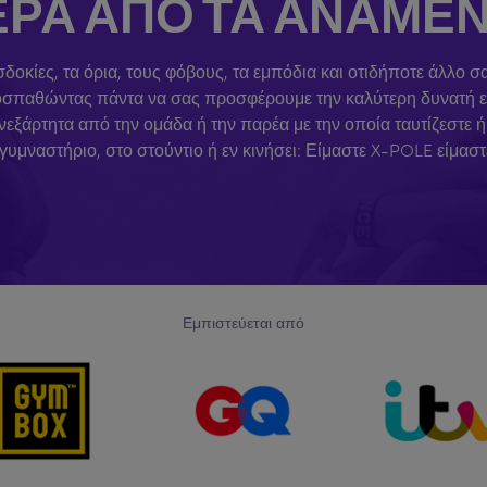
: ΠΈΡΑ ΑΠΌ ΤΑ ΑΝΑΜ
σδοκίες, τα όρια, τους φόβους, τα εμπόδια και οτιδήποτε άλλο 
προσπαθώντας πάντα να σας προσφέρουμε την καλύτερη δυνατή ε
άρτητα από την ομάδα ή την παρέα με την οποία ταυτίζεστε ή σ
 γυμναστήριο, στο στούντιο ή εν κινήσει: Είμαστε X-POLE είμασ
Εμπιστεύεται από