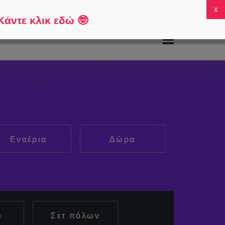
χνές ερωτήσεις
Ο λογαριασμός μου
0
Κάντε κλικ εδώ
🤓
Εναέρια
Δώρα
e
Σετ πόλων