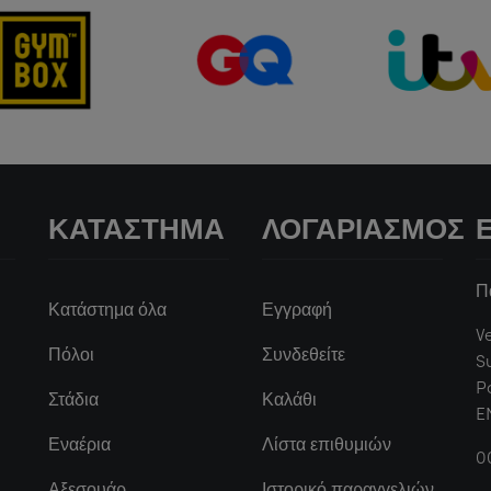
ΚΑΤΆΣΤΗΜΑ
ΛΟΓΑΡΙΑΣΜΌΣ
Π
Κατάστημα όλα
Εγγραφή
V
Πόλοι
Συνδεθείτε
S
P
Στάδια
Καλάθι
E
Εναέρια
Λίστα επιθυμιών
0
Αξεσουάρ
Ιστορικό παραγγελιών