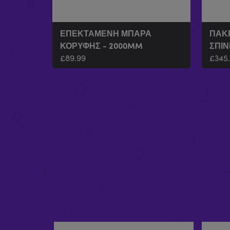
ΕΠΕΚΤΑΜΈΝΗ ΜΠΆΡΑ
ΠΑΚΈ
ΚΟΡΥΦΉΣ - 2000MM
ΣΠΙΝ
£
89.99
£
345
ΠΑΚΈΤΟ ULTIMATE X-FLY
£
1,017.92
-
£
1,097.92