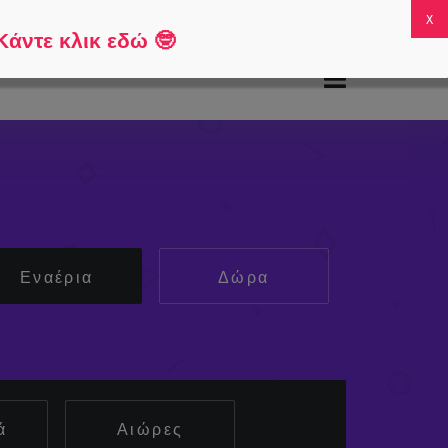
χνές ερωτήσεις
Ο λογαριασμός μου
0
Κάντε κλικ εδώ
🤓
Εναέρια
Δώρα
ά
Αιώρες