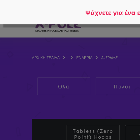
Ακολουθήστε το
Σχετικά με το
Ψάχνετε για ένα 
ΑΡΧΙΚΉ ΣΕΛΊΔΑ
ΕΝΑΈΡΙΑ
A-FRAME
Όλα
Πόλοι
Tabless (Zero
Point) Hoops