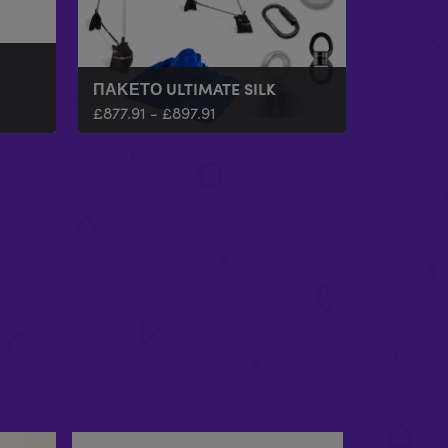
ΠΑΚΈΤΟ ULTIMATE SILK
£
877.91
-
£
897.91