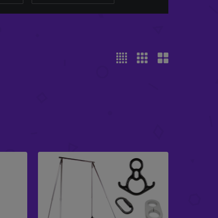
ΠΑΚΈΤΟ A-FRAME X-FLY
£
927.93
-
£
1,007.93