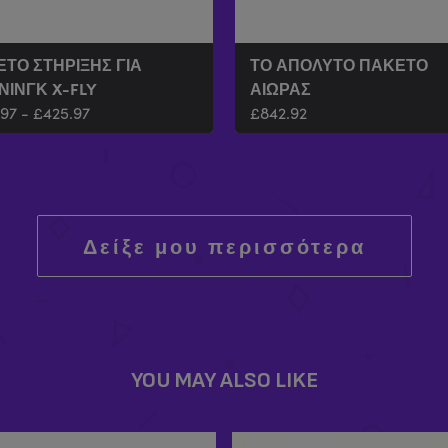
ΤΟ ΣΤΉΡΙΞΗΣ ΓΙΑ
ΤΟ ΑΠΌΛΥΤΟ ΠΑΚΈΤΟ
ΝΙΝΓΚ X-FLY
ΑΙΏΡΑΣ
.97
-
£
425.97
£
842.92
Δείξε μου περισσότερα