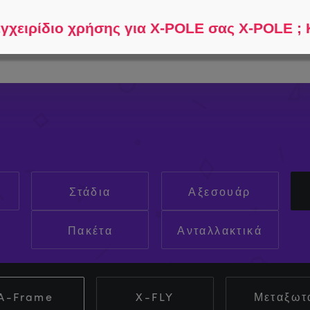
Βοηθήστε με να βρω...
Συ
εγχειρίδιο χρήσης για X-POLE σας X-POLE ; 
Στάδια
Αξεσουάρ
Πακέτα
Ανταλλακτικά
A-Frame
X-FLY
Μεταξωτ