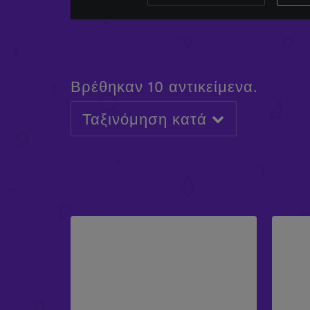
Βρέθηκαν 10 αντικείμενα.
Ταξινόμηση κατά
ΠΑΚΈΤΟ ΑΙΏΡΑΣ A-FRAME
ΠΑΚ
£
742.93
£
851