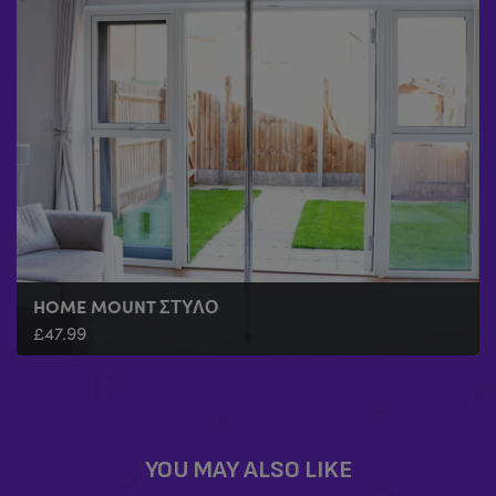
HOME MOUNT ΣΤΎΛΟ
£
47.99