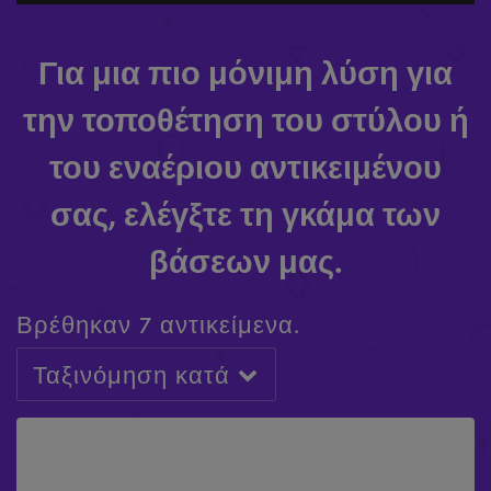
Για μια πιο μόνιμη λύση για
την τοποθέτηση του στύλου ή
του εναέριου αντικειμένου
σας, ελέγξτε τη γκάμα των
βάσεων μας.
Βρέθηκαν 7 αντικείμενα.
Ταξινόμηση κατά
ΕΝΑΈΡΙΑ ΑΙΏΡΑ MOUNT
ΕΝΑΈΡΙΑ ΑΙΏΡΑ - ΠΑΙΡ (ΛΕΥΚΌ)
£
£
59.99
99.99