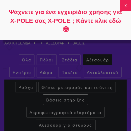
Ακολουθήστε
Σχετικά με
Συχνές
Ο λογαριασμός
Ψάχνετε για ένα εγχειρίδιο χρήσης για
το
το
ερωτήσεις
μου
0
X-POLE σας X-POLE ; Κάντε κλικ εδώ
🤓
ΑΡΧΙΚΉ ΣΕΛΊΔΑ
ΑΞΕΣΟΥΆΡ
ΒΆΣΕΙΣ
Όλα
Πόλοι
Στάδια
Αξεσουάρ
Εναέρια
Δώρα
Πακέτα
Ανταλλακτικά
Ρούχα
Θήκες μεταφοράς και τσάντες
Βάσεις στήριξης
Αεροφωτογραφικά εξαρτήματα
Αξεσουάρ για στύλους