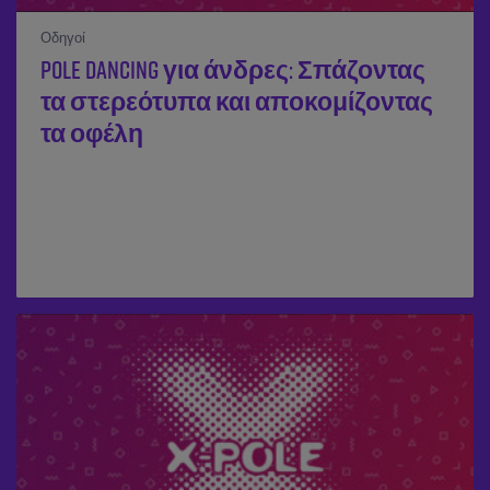
Οδηγοί
Pole Dancing για άνδρες: Σπάζοντας
τα στερεότυπα και αποκομίζοντας
τα οφέλη