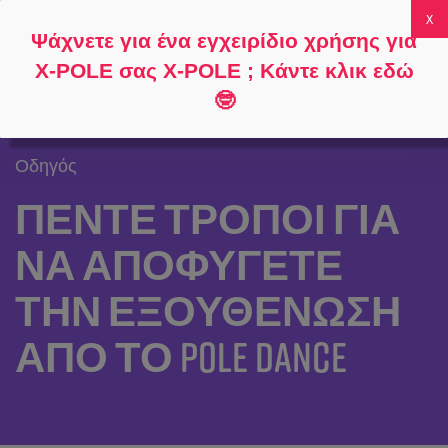
Ακολουθήστε
Σχετικά με
Συχνές
Ο λογαριασμός
Ψάχνετε για ένα εγχειρίδιο χρήσης για
το
το
ερωτήσεις
μου
0
X-POLE σας X-POLE ; Κάντε κλικ εδώ
🤓
Οδηγός
ΠΈΝΤΕ ΤΡΌΠΟΙ ΓΙΑ
ΝΑ ΑΠΟΦΎΓΕΤΕ
ΤΗΝ ΕΞΟΥΘΈΝΩΣΗ
ΑΠΌ ΤΟ POLE DANCE