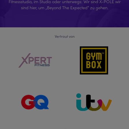
Fitnessstudio, im Studio oder unterwegs: Wir sind X-POLE wir
sind hier, um „Beyond The Expected“ zu gehen.
Vertraut von