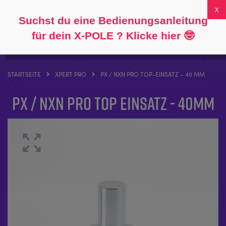
Folgen Sie
Über
FAQs
Mein Konto
0
Suchst du eine Bedienungsanleitung
für dein X-POLE ? Klicke hier
🤓
STARTSEITE
XPERT PRO
PX / NXN PRO TOP-EINSATZ – 40 MM
PX / NXN Pro Top Einsatz - 40mm