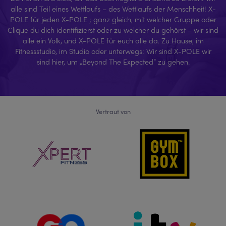
alle sind Teil eines Wettlaufs – des Wettlaufs der Menschheit! X-
POLE für jeden X-POLE ; ganz gleich, mit welcher Gruppe oder
Clique du dich identifizierst oder zu welcher du gehörst – wir sind
alle ein Volk, und X-POLE für euch alle da. Zu Hause, im
Fitnessstudio, im Studio oder unterwegs: Wir sind X-POLE wir
sind hier, um „Beyond The Expected“ zu gehen.
Vertraut von