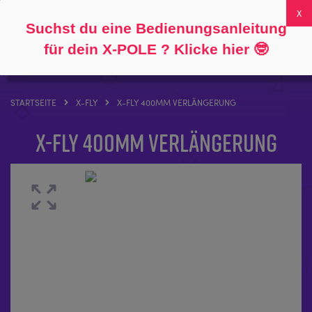
Folgen Sie
Über
FAQs
Mein Konto
0
Suchst du eine Bedienungsanleitung
für dein X-POLE ? Klicke hier
🤓
STARTSEITE
X-FLY
X-FLY 400MM VERLÄNGERUNG
X-FLY 400mm Verlängerung