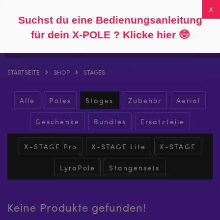
Folgen Sie
Über
FAQs
Mein Konto
0
Suchst du eine Bedienungsanleitung
für dein X-POLE ? Klicke hier
🤓
STARTSEITE
SHOP
STAGES
Alle
Poles
Stages
Zubehör
Aerial
Geschenke
Bundles
Ersatzteile
X-STAGE Pro
X-STAGE Lite
X-STAGE
LyraPole
Stangensets
Keine Produkte gefunden!