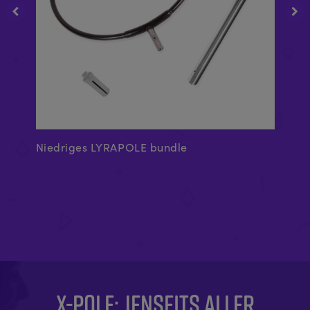
Niedriges LYRAPOLE bundle
A-
X-POLE: JENSEITS ALLER