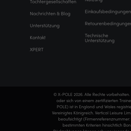
Tochtergesellschaften
Einkaufsbedingungen
Nachrichten & Blog
Retourenbedingunge
Unterstützung
Technische
Kontakt
Unterstützung
XPERT
© X-POLE 2026. Alle Rechte vorbehalten. 
oder sich von einem zertifizierten Trai
POLE) ist in England und Wales registr
Vereinigtes Königreich. Vertical Leisure L
beaufsichtigt (Firmenreferenznummer: 
bestimmten Kriterien hinsichtlich B
Rückzahlungen können schwerwiegende Folg