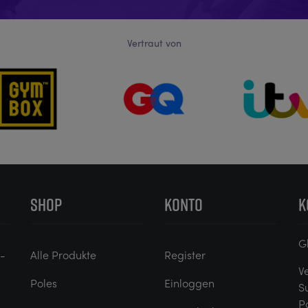
Vertraut von
SHOP
KONTO
K
G
e-
Alle Produkte
Register
V
Poles
Einloggen
S
P