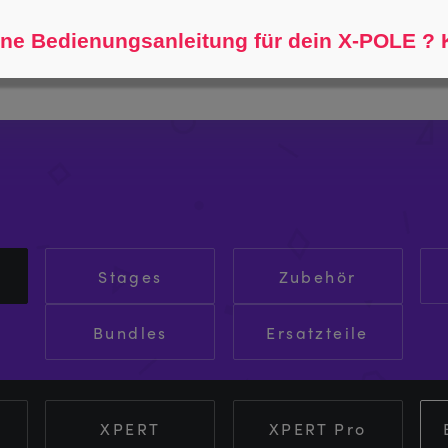
Helfen Sie mir zu finden...
ne Bedienungsanleitung für dein X-POLE ? K
Stages
Zubehör
Bundles
Ersatzteile
XPERT
XPERT Pro