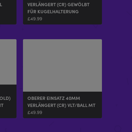
L
VERLÄNGERT (CR) GEWÖLBT
FÜR KUGELHALTERUNG
£
49.99
OLD)
OBERER EINSATZ 40MM
NT
VERLÄNGERT (CR) VLT/BALL MT
£
49.99