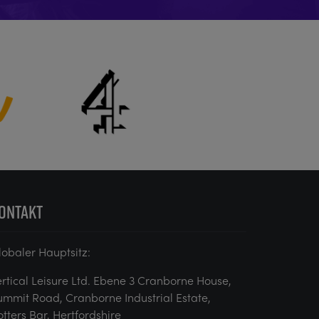
ONTAKT
lobaler Hauptsitz:
ertical Leisure Ltd. Ebene 3 Cranborne House,
ummit Road, Cranborne Industrial Estate,
otters Bar, Hertfordshire