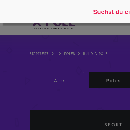
Folgen Sie
Über
Suchst du ei
STARTSEITE
POLES
BUILD-A-POLE
Alle
Poles
SPORT