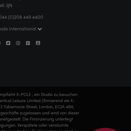
N6 3JN
044 (0)208 449 4400
pole international
empfiehlt X-POLE , ein Studio zu besuchen
tical Leisure Limited (firmierend als X-
93 Tabernacle Street, London, EC2A 4BA,
ditgeschäfte zugelassen und wird von dieser
tgestellt. Die Finanzierung unterliegt
dingungen. Verspätete oder versäumte
te zu erhalten. Die Finanzierung ist über