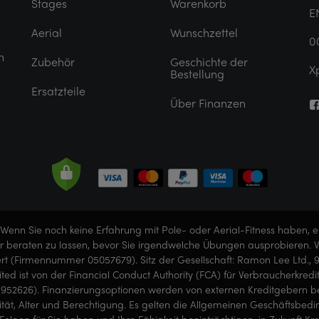
Stages
Warenkorb
E
Aerial
Wunschzettel
0
n
Zubehör
Geschichte der
X
Bestellung
Ersatzteile
Über Finanzen
Wenn Sie noch keine Erfahrung mit Pole- oder Aerial-Fitness haben, 
ner beraten zu lassen, bevor Sie irgendwelche Übungen ausprobieren. Ver
iert (Firmennummer 05057679). Sitz der Gesellschaft: Ramon Lee Ltd., 
imited ist von der Financial Conduct Authority (FCA) für Verbraucherkre
952626). Finanzierungsoptionen werden von externen Kreditgebern berei
onität, Alter und Berechtigung. Es gelten die Allgemeinen Geschäftsbe
en für Sie haben und Ihre Fähigkeit beeinträchtigen, in Zukunft Kredi