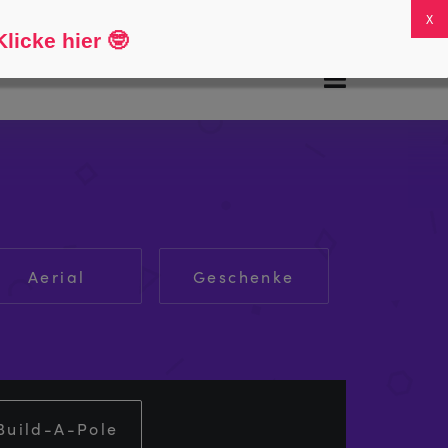
FAQs
Mein Konto
0
licke hier
🤓
Aerial
Geschenke
Build-A-Pole