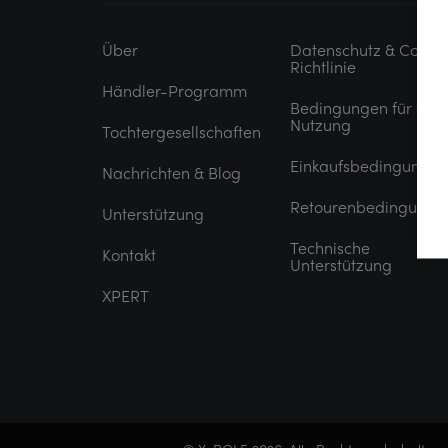
Über
Datenschutz & Cooki
Richtlinie
Händler-Programm
Bedingungen für die
Nutzung
Tochtergesellschaften
Einkaufsbedingungen
Nachrichten & Blog
Retourenbedingunge
Unterstützung
Technische
Kontakt
Unterstützung
XPERT