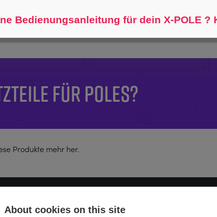
Helfen Sie mir zu finden...
ne Bedienungsanleitung für dein X-POLE ? K
TZTEILE FÜR POLES?
diese Produkte mehr her.
SHOP
KONTO
K
About cookies on this site