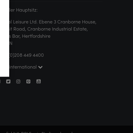
lobaler Hauptsitz:
ertical Leisure Ltd. Ebene 3 Cranborne House,
ummit Road, Cranborne Industrial Estate,
otters Bar, Hertfordshire
N6 3JN
044 (0)208 449 4400
pole international