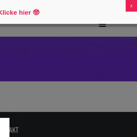
FAQs
Mein Konto
0
licke hier
🤓
ONTAKT